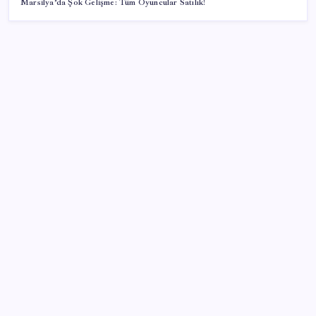
Marsilya’da Şok Gelişme: Tüm Oyuncular Satılık!
SON YAZILAR
Xbox Game Pass Ağustos 2026 Oyun Listesi
Ocak-temmuzda 638 bin oto satıldı
Japonya ve Meksika enerji alanındaki işbirliğini
güçlendirecek
Savunma ve Havacılıkta İhracat Rekoru: 1,12 Milyar
Dolarlık Başarı
Yeni iPhone Modelleri Apple Tarihinin En Yüksek