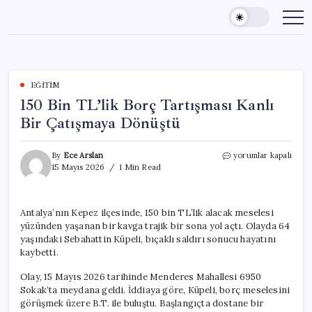
Skip
to
content
EĞITIM
150 Bin TL’lik Borç Tartışması Kanlı
Bir Çatışmaya Dönüştü
150
By
Ece Arslan
yorumlar kapalı
Bin
15 Mayıs 2026
1 Min Read
TL’lik
Borç
Tartışması
Antalya’nın Kepez ilçesinde, 150 bin TL’lik alacak meselesi
Kanlı
yüzünden yaşanan bir kavga trajik bir sona yol açtı. Olayda 64
Bir
Çatışmaya
yaşındaki Sebahattin Küpeli, bıçaklı saldırı sonucu hayatını
Dönüştü
kaybetti.
için
Olay, 15 Mayıs 2026 tarihinde Menderes Mahallesi 6950
Sokak’ta meydana geldi. İddiaya göre, Küpeli, borç meselesini
görüşmek üzere B.T. ile buluştu. Başlangıçta dostane bir