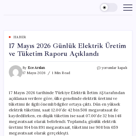
Skip
to
content
HABER
17 Mayıs 2026 Günlük Elektrik Üretim
ve Tüketim Raporu Açıklandı
17
By
Ece Arslan
yorumlar kapalı
Mayıs
17 Mayıs 2026
1 Min Read
2026
Günlük
Elektrik
17 Mayıs 2026 tarihinde Türkiye Elektrik İletim AŞ tarafından
Üretim
açıklanan verilere göre, ülke genelinde elektrik üretimi ve
ve
Tüketim
tüketimi ile ilgili önemli bilgiler ortaya çıktı. Dün en yüksek
Raporu
elektrik tüketimi, saat 12.00’de 42 bin 508 megavatsaat ile
Açıklandı
kaydedilirken, en düşük tüketim ise saat 07.00’de 32 bin 148
için
megavatsaat olarak belirlendi. Toplamda, günlük elektrik
üretimi 914 bin 891 megavatsaat, tüketimi ise 908 bin 659
megavatsaat olarak gerçekleşti.