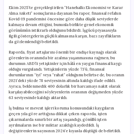
Ekim 2025’te gerçekleştirilen “Hanehalkı Ekonomisi ve Karar
Alma Anketi” sonuçlarına dayanan bu rapor, finansal refahın
Kovid-19 pandemisi öncesine göre daha düşük seviyelerde
kalmaya devam ettiğini, bununla birlikte genel ekonomik
görünümün istikrarlı olduğunu bildirdi. İşgücü piyasasıyla
ilgili göstergelerin güçlü kalmasına karşın, bazı zayıflıkların
da gözlemlendiği belirtildi.
Raporda, fiyat artışlarını önemli bir endişe kaynağı olarak
görenlerin oranında bir azalma yaşanmasına rağmen, bu
durumun ABD’li yetişkinler için hâlâ en yaygın finansal kaygı
olduğu vurgulandı. Yetişkinlerin yüzde 73’ü, finansal
durumlarının “iyi” veya “rahat” olduğunu belirtse de, bu oranın
2021’deki yüzde 78 seviyesinin altında kaldığı ifade edildi.
Ayrıca, beklenmedik 400 dolarlık bir harcamayı nakit olarak
karşılayabileceğini söyleyenlerin oranının değişmeden yüzde
63 seviyesinde kaldığı aktarıldı.
İş bulma ve mevcut işleri koruma konusundaki kaygıların
geçen yıla göre arttığına dikkat çeken raporda, işten
çıkarmalarda sınırlı bir artış yaşandığı, gönüllü işten
ayrılmaların ise bir miktar azaldığı kaydedildi. İş
değiştirenlerin sayısının 2024’e kıyasla düştüğü de belirtildi.