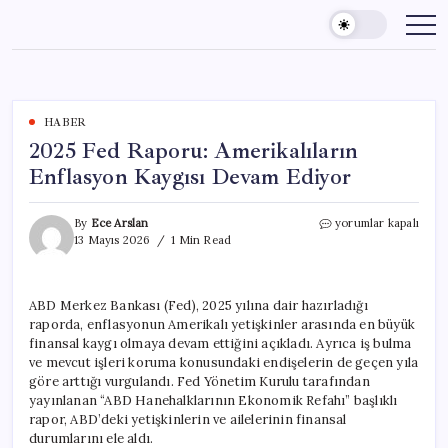
Skip
to
content
HABER
2025 Fed Raporu: Amerikalıların
Enflasyon Kaygısı Devam Ediyor
2025
By
Ece Arslan
yorumlar kapalı
Fed
13 Mayıs 2026
1 Min Read
Raporu:
Amerikalıların
Enflasyon
ABD Merkez Bankası (Fed), 2025 yılına dair hazırladığı
Kaygısı
raporda, enflasyonun Amerikalı yetişkinler arasında en büyük
Devam
Ediyor
finansal kaygı olmaya devam ettiğini açıkladı. Ayrıca iş bulma
için
ve mevcut işleri koruma konusundaki endişelerin de geçen yıla
göre arttığı vurgulandı. Fed Yönetim Kurulu tarafından
yayınlanan “ABD Hanehalklarının Ekonomik Refahı” başlıklı
rapor, ABD’deki yetişkinlerin ve ailelerinin finansal
durumlarını ele aldı.