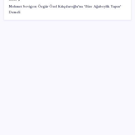
Mehmet Sevigen: Özgür Özel Kılıçdaroğlu’na ‘Bize Ağabeylik Yapın’
Demeli
SON YAZILAR
Xbox Game Pass Ağustos 2026 Oyun Listesi
Ocak-temmuzda 638 bin oto satıldı
Japonya ve Meksika enerji alanındaki işbirliğini
güçlendirecek
Savunma ve Havacılıkta İhracat Rekoru: 1,12 Milyar
Dolarlık Başarı