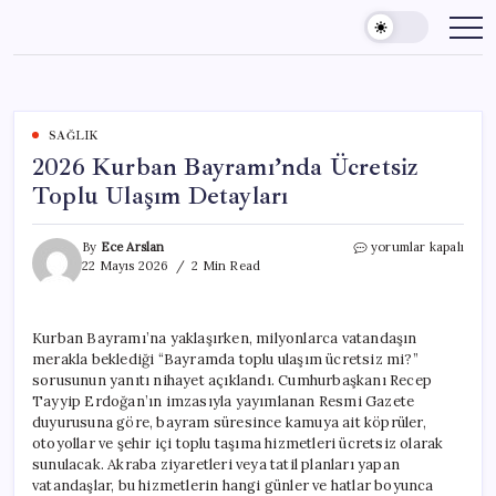
Skip
to
content
SAĞLIK
2026 Kurban Bayramı’nda Ücretsiz
Toplu Ulaşım Detayları
2026
By
Ece Arslan
yorumlar kapalı
Kurban
22 Mayıs 2026
2 Min Read
Bayramı’nda
Ücretsiz
Toplu
Kurban Bayramı’na yaklaşırken, milyonlarca vatandaşın
Ulaşım
merakla beklediği “Bayramda toplu ulaşım ücretsiz mi?”
Detayları
için
sorusunun yanıtı nihayet açıklandı. Cumhurbaşkanı Recep
Tayyip Erdoğan’ın imzasıyla yayımlanan Resmi Gazete
duyurusuna göre, bayram süresince kamuya ait köprüler,
otoyollar ve şehir içi toplu taşıma hizmetleri ücretsiz olarak
sunulacak. Akraba ziyaretleri veya tatil planları yapan
vatandaşlar, bu hizmetlerin hangi günler ve hatlar boyunca