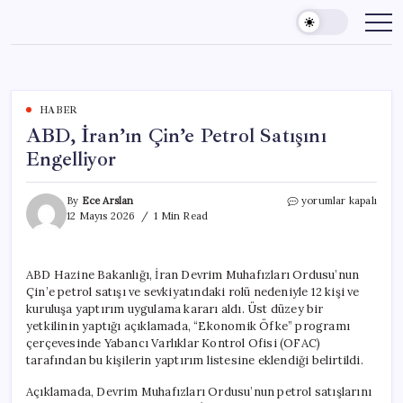
Skip
to
content
HABER
ABD, İran’ın Çin’e Petrol Satışını
Engelliyor
ABD,
By
Ece Arslan
yorumlar kapalı
İran’ın
12 Mayıs 2026
1 Min Read
Çin’e
Petrol
Satışını
ABD Hazine Bakanlığı, İran Devrim Muhafızları Ordusu’nun
Engelliyor
Çin’e petrol satışı ve sevkiyatındaki rolü nedeniyle 12 kişi ve
için
kuruluşa yaptırım uygulama kararı aldı. Üst düzey bir
yetkilinin yaptığı açıklamada, “Ekonomik Öfke” programı
çerçevesinde Yabancı Varlıklar Kontrol Ofisi (OFAC)
tarafından bu kişilerin yaptırım listesine eklendiği belirtildi.
Açıklamada, Devrim Muhafızları Ordusu’nun petrol satışlarını