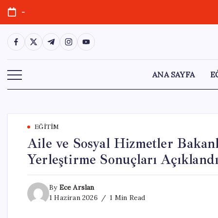
Skip
-
to
content
https://www.facebook.com/
https://twitter.com/
https://t.me/
https://www.instagram.com/
https://youtube.com/
ANA SAYFA
E
EĞITIM
Aile ve Sosyal Hizmetler Bakanl
Yerleştirme Sonuçları Açıkland
By
Ece Arslan
1 Haziran 2026
1 Min Read