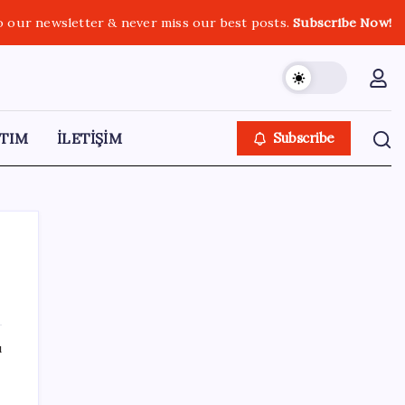
o our newsletter & never miss our best posts.
Subscribe Now!
TIM
İLETİŞİM
Subscribe
SON YAZILAR
ı
Xbox Game Pass Ağustos 2026 Oyun Listesi