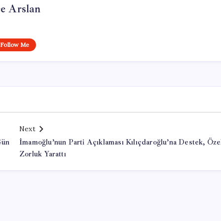
e Arslan
Follow Me
Next
Gün
İmamoğlu’nun Parti Açıklaması Kılıçdaroğlu’na Destek, Öze
Zorluk Yarattı