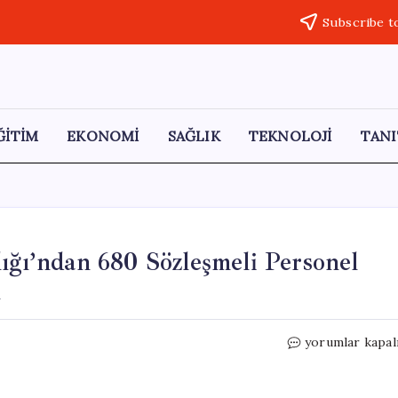
Subscribe t
ĞİTİM
EKONOMİ
SAĞLIK
TEKNOLOJİ
TANI
ığı’ndan 680 Sözleşmeli Personel
ı
Aile
yorumlar kapal
ve
Sosyal
Hizmetler