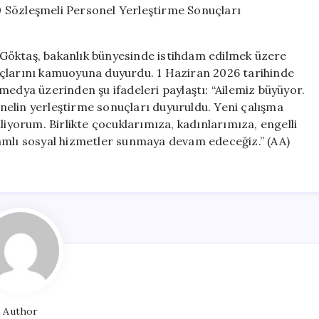
Bakanlığı’ndan
680
Sözleşmeli
Göktaş, bakanlık bünyesinde istihdam edilmek üzere
Personel
uçlarını kamuoyuna duyurdu. 1 Haziran 2026 tarihinde
Yerleştirme
medya üzerinden şu ifadeleri paylaştı: “Ailemiz büyüyor.
Sonuçları
Açıklandı
elin yerleştirme sonuçları duyuruldu. Yeni çalışma
için
liyorum. Birlikte çocuklarımıza, kadınlarımıza, engelli
amlı sosyal hizmetler sunmaya devam edeceğiz.” (AA)
Author