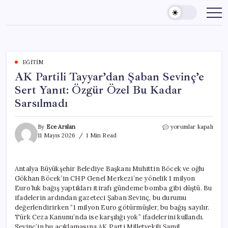
Skip
to
content
EĞITIM
AK Partili Tayyar’dan Şaban Sevinç’e
Sert Yanıt: Özgür Özel Bu Kadar
Sarsılmadı
AK
By
Ece Arslan
yorumlar kapalı
Partili
11 Mayıs 2026
1 Min Read
Tayyar’dan
Şaban
Sevinç’e
Antalya Büyükşehir Belediye Başkanı Muhittin Böcek ve oğlu
Sert
Gökhan Böcek’in CHP Genel Merkezi’ne yönelik 1 milyon
Yanıt:
Özgür
Euro’luk bağış yaptıkları itirafı gündeme bomba gibi düştü. Bu
Özel
ifadelerin ardından gazeteci Şaban Sevinç, bu durumu
Bu
değerlendirirken “1 milyon Euro götürmüşler, bu bağış sayılır.
Kadar
Türk Ceza Kanunu’nda ise karşılığı yok” ifadelerini kullandı.
Sarsılmadı
Sevinç’in bu açıklamasına AK Parti Milletvekili Şamil