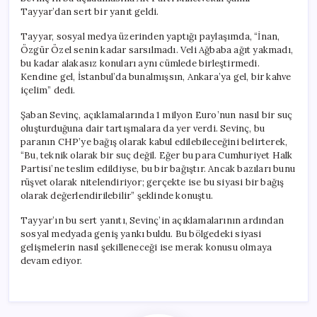
için
Tayyar’dan sert bir yanıt geldi.
Tayyar, sosyal medya üzerinden yaptığı paylaşımda, “İnan,
Özgür Özel senin kadar sarsılmadı. Veli Ağbaba ağıt yakmadı,
bu kadar alakasız konuları aynı cümlede birleştirmedi.
Kendine gel, İstanbul’da bunalmışsın, Ankara’ya gel, bir kahve
içelim” dedi.
Şaban Sevinç, açıklamalarında 1 milyon Euro’nun nasıl bir suç
oluşturduğuna dair tartışmalara da yer verdi. Sevinç, bu
paranın CHP’ye bağış olarak kabul edilebileceğini belirterek,
“Bu, teknik olarak bir suç değil. Eğer bu para Cumhuriyet Halk
Partisi’ne teslim edildiyse, bu bir bağıştır. Ancak bazıları bunu
rüşvet olarak nitelendiriyor; gerçekte ise bu siyasi bir bağış
olarak değerlendirilebilir” şeklinde konuştu.
Tayyar’ın bu sert yanıtı, Sevinç’in açıklamalarının ardından
sosyal medyada geniş yankı buldu. Bu bölgedeki siyasi
gelişmelerin nasıl şekilleneceği ise merak konusu olmaya
devam ediyor.