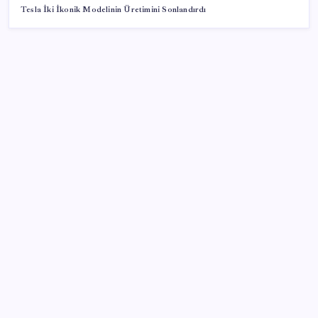
Tesla İki İkonik Modelinin Üretimini Sonlandırdı
SON YAZILAR
Meta’ya çocuk güvenliği davasında 567 milyon dolar
ceza
OpenAI’ın gizemli cihazı şekilleniyor: Hokey diski
kadar, fiyatı 400 dolar
Bu otomobil tek depo yakıtla 1980 kilometre gitti:
Rekoru sağlayan şey ilk akla gelen olmadı
Bakan Yumaklı Güvenli Elektronik Küpe İzleme