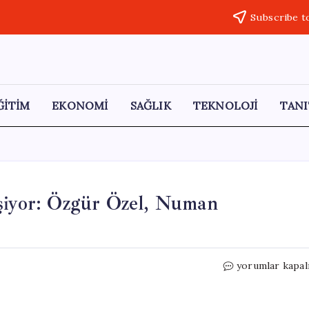
Subscribe t
ĞİTİM
EKONOMİ
SAĞLIK
TEKNOLOJİ
TANI
eşiyor: Özgür Özel, Numan
Ara
yorumlar kapal
Seçim
Tartışmaları
Derinleşiyor: