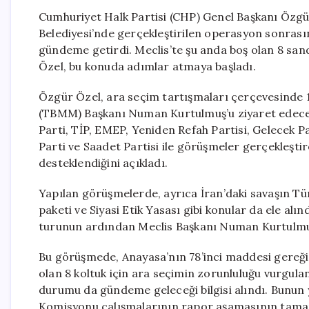
Cumhuriyet Halk Partisi (CHP) Genel Başkanı Özgü
Belediyesi’nde gerçekleştirilen operasyon sonras
gündeme getirdi. Meclis’te şu anda boş olan 8 sand
Özel, bu konuda adımlar atmaya başladı.
Özgür Özel, ara seçim tartışmaları çerçevesinde 12 
(TBMM) Başkanı Numan Kurtulmuş’u ziyaret edeceği
Parti, TİP, EMEP, Yeniden Refah Partisi, Gelecek Pa
Parti ve Saadet Partisi ile görüşmeler gerçekleşti
desteklendiğini açıkladı.
Yapılan görüşmelerde, ayrıca İran’daki savaşın Tür
paketi ve Siyasi Etik Yasası gibi konular da ele alın
turunun ardından Meclis Başkanı Numan Kurtulmuş i
Bu görüşmede, Anayasa’nın 78’inci maddesi gereği v
olan 8 koltuk için ara seçimin zorunluluğu vurgulan
durumu da gündeme geleceği bilgisi alındı. Bunun 
Komisyonu çalışmalarının rapor aşamasının tama