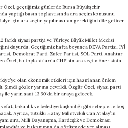
Özgür
r Özel, geçtiğimiz günlerde Bursa Büyükşehir
Özel,
ında yaptığı basın toplantısında ara seçim konusunu
Numan
alye için ara seçim yapılmasının gerektiğini dile getiren
Kurtulmuş
ile
Görüşecek
farklı siyasi partiyi ve Türkiye Büyük Millet Meclisi
için
ni duyurdu. Geçtiğimiz hafta boyunca DEVA Partisi, İYİ
rtisi, Demokrat Parti, Zafer Partisi, SOL Parti, Anahtar
ren Özel, bu toplantılarda CHP’nin ara seçim önerisinin
kiye’ye olan ekonomik etkileri için hazırlanan önlem
dı. Şimdi gözler yarına çevrildi. Özgür Özel, siyasi parti
le yarın saat 13:30’da bir araya gelecek.
efat, bakanlık ve belediye başkanlığı gibi sebeplerle boş
acak. Ayrıca, tutuklu Hatay Milletvekili Can Atalay’ın
yanı sıra, Milli Dayanışma, Kardeşlik ve Demokrasi
mlandığı ve bu konunun da görüşmede yer alması