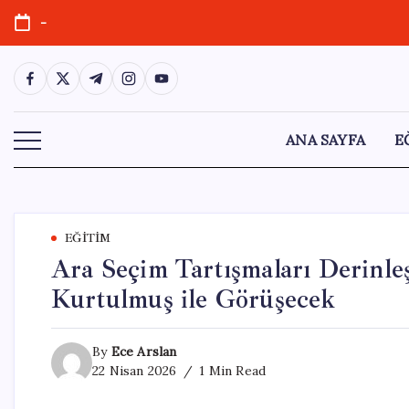
Skip
-
to
content
https://www.facebook.com/
https://twitter.com/
https://t.me/
https://www.instagram.com/
https://youtube.com/
ANA SAYFA
E
EĞITIM
Ara Seçim Tartışmaları Derinl
Kurtulmuş ile Görüşecek
By
Ece Arslan
22 Nisan 2026
1 Min Read