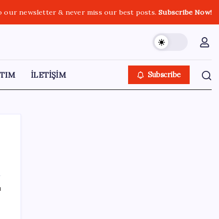
o our newsletter & never miss our best posts.
Subscribe Now!
TIM
İLETİŞİM
Subscribe
SON YAZILAR
ı
Airbnb, ürün geliştirme süreçlerinde yapay
zekayı kullanıyor