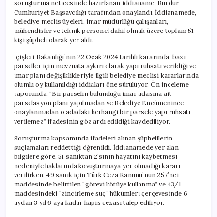
soruşturma neticesinde hazırlanan iddianame, Burdur
Cumhuriyet Başsavcılığı tarafından onaylandı. İddianamede,
belediye meclis üyeleri, imar müdürlüğü çalışanları,
mühendisler ve teknik personel dahil olmak üzere toplam 51
kişi şüpheli olarak yer aldı.
İçişleri Bakanlığı’nın 22 Ocak 2024 tarihli kararında, bazı
parseller için mevzuata aykırı olarak yapı ruhsatı verildiği ve
imar planı değişiklikleriyle ilgili belediye meclisi kararlarında
olumlu oy kullanıldığı iddiaları öne sürülüyor. Ön inceleme
raporunda, “Bir parselin bulunduğu imar adasına ait
parselasyon planı yapılmadan ve Belediye Encümenince
onaylanmadan o adadaki herhangi bir parsele yapı ruhsatı
verilemez” ifadesinin göz ardı edildiği kaydediliyor.
Soruşturma kapsamında ifadeleri alınan şüphelilerin
suçlamaları reddettiği öğrenildi. İddianamede yer alan
bilgilere göre, 51 sanıktan 2’sinin hayatını kaybetmesi
nedeniyle haklarında kovuşturmaya yer olmadığı kararı
verilirken, 49 sanık için Türk Ceza Kanunu’nun 257’nci
maddesinde belirtilen “görevi kötüye kullanma” ve 43/1
maddesindeki “zincirleme suç” hükümleri çerçevesinde 6
aydan 3 yıl 6 aya kadar hapis cezası talep ediliyor.