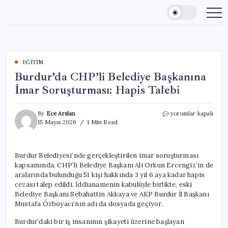
Skip
to
content
EĞITIM
Burdur’da CHP’li Belediye Başkanına
İmar Soruşturması: Hapis Talebi
Burdur’da
By
Ece Arslan
yorumlar kapalı
CHP’li
15 Mayıs 2026
1 Min Read
Belediye
Başkanına
İmar
Burdur Belediyesi’nde gerçekleştirilen imar soruşturması
Soruşturması:
kapsamında, CHP’li Belediye Başkanı Ali Orkun Ercengiz’in de
Hapis
Talebi
aralarında bulunduğu 51 kişi hakkında 3 yıl 6 aya kadar hapis
için
cezası talep edildi. İddianamenin kabulüyle birlikte, eski
Belediye Başkanı Sebahattin Akkaya ve AKP Burdur İl Başkanı
Mustafa Özboyacı’nın adı da dosyada geçiyor.
Burdur’daki bir iş insanının şikayeti üzerine başlayan