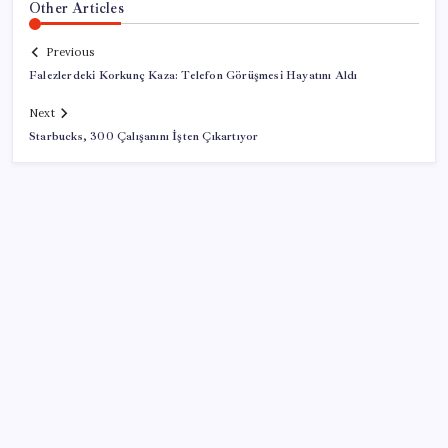
Other Articles
Previous
Falezlerdeki Korkunç Kaza: Telefon Görüşmesi Hayatını Aldı
Next
Starbucks, 300 Çalışanını İşten Çıkartıyor
SON YAZILAR
Meta’ya çocuk güvenliği davasında 567 milyon dolar
ceza