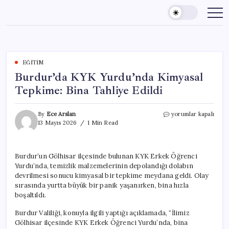
Skip
to
content
EĞITIM
Burdur’da KYK Yurdu’nda Kimyasal
Tepkime: Bina Tahliye Edildi
Burdur’da
By
Ece Arslan
yorumlar kapalı
KYK
13 Mayıs 2026
1 Min Read
Yurdu’nda
Kimyasal
Tepkime:
Burdur’un Gölhisar ilçesinde bulunan KYK Erkek Öğrenci
Bina
Yurdu’nda, temizlik malzemelerinin depolandığı dolabın
Tahliye
Edildi
devrilmesi sonucu kimyasal bir tepkime meydana geldi. Olay
için
sırasında yurtta büyük bir panik yaşanırken, bina hızla
boşaltıldı.
Burdur Valiliği, konuyla ilgili yaptığı açıklamada, “İlimiz
Gölhisar ilçesinde KYK Erkek Öğrenci Yurdu’nda, bina