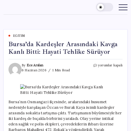
Skip
to
content
EĞITIM
Bursa’da Kardeşler Arasındaki Kavga
Kanlı Bitti: Hayati Tehlike Sürüyor
Bursa’da
By
Ece Arslan
yorumlar kapalı
Kardeşler
6 Haziran 2026
1 Min Read
Arasındaki
Kavga
Kanlı
Bitti:
Hayati
Tehlike
Bursa’nın Osmangazi ilçesinde, aralarındaki husumet
Sürüyor
nedeniyle karşılaşan Özcan ve Burak Kaya isimli kardeşler
için
arasında sokakta tartışma çıktı. Tartışmanın büyümesiyle her
iki kardeş de bıçakla birbirini yaraladı. Olay yerine intikal
eden sağlık ve polis ekipleri, çevredekilerin ihbarı üzerine
Barbaros Mahallesi 472. Sokak’a yönlendirildi. Yaralı