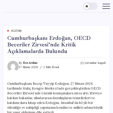
Skip
to
content
EĞITIM
Cumhurbaşkanı Erdoğan, OECD
Beceriler Zirvesi’nde Kritik
Açıklamalarda Bulundu
Cumhurbaşkanı
By
Ece Arslan
yorumlar kapalı
Erdoğan,
27 Nisan 2026
2 Min Read
OECD
Beceriler
Zirvesi’nde
Cumhurbaşkanı Recep Tayyip Erdoğan, 27 Nisan 2026
Kritik
tarihinde Haliç Kongre Merkezi’nde gerçekleştirilen OECD
Açıklamalarda
Bulundu
Beceriler Zirvesi’nde önemli konuşmalara imza attı. Zirveye
için
katılan bakanlar, uluslararası kuruluşların temsilcileri ve
katılımcılara hitap eden Erdoğan, İstanbul’da böyle bir
etkinliğe ev sahipliği yapmanın kendisi ve milleti adına büyük
bir onur olduğunu dile getirdi.