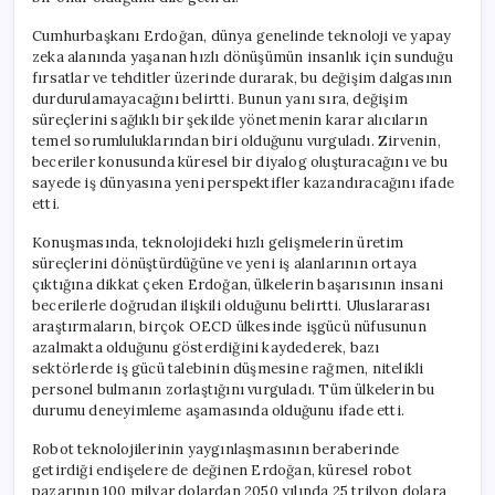
Cumhurbaşkanı Erdoğan, dünya genelinde teknoloji ve yapay
zeka alanında yaşanan hızlı dönüşümün insanlık için sunduğu
fırsatlar ve tehditler üzerinde durarak, bu değişim dalgasının
durdurulamayacağını belirtti. Bunun yanı sıra, değişim
süreçlerini sağlıklı bir şekilde yönetmenin karar alıcıların
temel sorumluluklarından biri olduğunu vurguladı. Zirvenin,
beceriler konusunda küresel bir diyalog oluşturacağını ve bu
sayede iş dünyasına yeni perspektifler kazandıracağını ifade
etti.
Konuşmasında, teknolojideki hızlı gelişmelerin üretim
süreçlerini dönüştürdüğüne ve yeni iş alanlarının ortaya
çıktığına dikkat çeken Erdoğan, ülkelerin başarısının insani
becerilerle doğrudan ilişkili olduğunu belirtti. Uluslararası
araştırmaların, birçok OECD ülkesinde işgücü nüfusunun
azalmakta olduğunu gösterdiğini kaydederek, bazı
sektörlerde iş gücü talebinin düşmesine rağmen, nitelikli
personel bulmanın zorlaştığını vurguladı. Tüm ülkelerin bu
durumu deneyimleme aşamasında olduğunu ifade etti.
Robot teknolojilerinin yaygınlaşmasının beraberinde
getirdiği endişelere de değinen Erdoğan, küresel robot
pazarının 100 milyar dolardan 2050 yılında 25 trilyon dolara