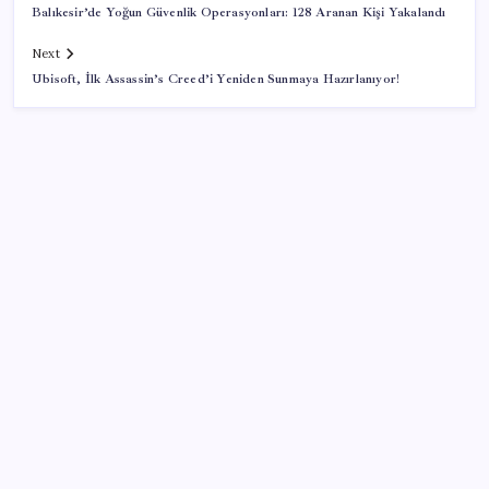
Balıkesir’de Yoğun Güvenlik Operasyonları: 128 Aranan Kişi Yakalandı
Next
Ubisoft, İlk Assassin’s Creed’i Yeniden Sunmaya Hazırlanıyor!
SON YAZILAR
Xbox Game Pass Ağustos 2026 Oyun Listesi
Ocak-temmuzda 638 bin oto satıldı
Japonya ve Meksika enerji alanındaki işbirliğini
güçlendirecek