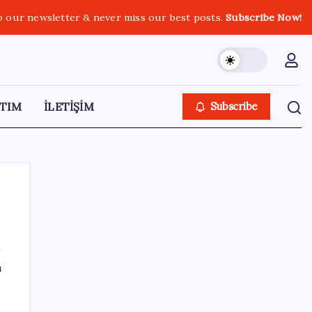
o our newsletter & never miss our best posts.
Subscribe Now!
TIM
İLETİŞİM
Subscribe
SON YAZILAR
ı
Airbnb, ürün geliştirme süreçlerinde yapay
zekayı kullanıyor