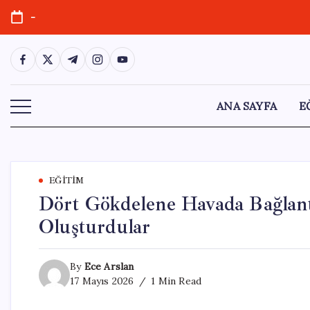
Skip
-
to
content
https://www.facebook.com/
https://twitter.com/
https://t.me/
https://www.instagram.com/
https://youtube.com/
ANA SAYFA
E
EĞITIM
Dört Gökdelene Havada Bağlan
Oluşturdular
By
Ece Arslan
17 Mayıs 2026
1 Min Read