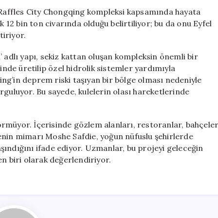
Şehirde
, Raffles City Chongqing kompleksi kapsamında hayata
Gökyüzü
k 12 bin ton civarında olduğu belirtiliyor; bu da onu Eyfel
Koridoru
tiriyor.
Oluşturdular
için
 adlı yapı, sekiz kattan oluşan kompleksin önemli bir
inde üretilip özel hidrolik sistemler yardımıyla
ng’in deprem riski taşıyan bir bölge olması nedeniyle
rguluyor. Bu sayede, kulelerin olası hareketlerinde
 görmüyor. İçerisinde gözlem alanları, restoranlar, bahçele
rojenin mimarı Moshe Safdie, yoğun nüfuslu şehirlerde
şındığını ifade ediyor. Uzmanlar, bu projeyi geleceğin
n biri olarak değerlendiriyor.