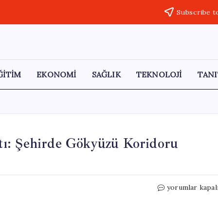
Subscribe t
ĞİTİM
EKONOMİ
SAĞLIK
TEKNOLOJİ
TANI
tı: Şehirde Gökyüzü Koridoru
Dört
yorumlar kapal
Gökdelene
Havada
Bağlantı: