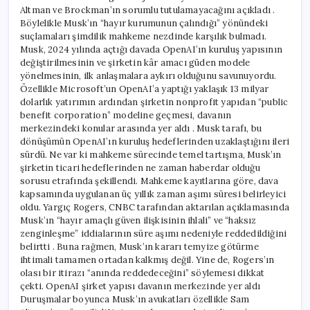
Altman ve Brockman’ın sorumlu tutulamayacağını açıkladı .
Böylelikle Musk’ın “hayır kurumunun çalındığı” yönündeki
suçlamaları şimdilik mahkeme nezdinde karşılık bulmadı.
Musk, 2024 yılında açtığı davada OpenAI’ın kuruluş yapısının
değiştirilmesinin ve şirketin kâr amacı güden modele
yönelmesinin, ilk anlaşmalara aykırı olduğunu savunuyordu.
Özellikle Microsoft’un OpenAI’a yaptığı yaklaşık 13 milyar
dolarlık yatırımın ardından şirketin nonprofit yapıdan “public
benefit corporation” modeline geçmesi, davanın
merkezindeki konular arasında yer aldı . Musk tarafı, bu
dönüşümün OpenAI’ın kuruluş hedeflerinden uzaklaştığını ileri
sürdü. Ne var ki mahkeme sürecinde temel tartışma, Musk’ın
şirketin ticari hedeflerinden ne zaman haberdar olduğu
sorusu etrafında şekillendi. Mahkeme kayıtlarına göre, dava
kapsamında uygulanan üç yıllık zaman aşımı süresi belirleyici
oldu. Yargıç Rogers, CNBC tarafından aktarılan açıklamasında
Musk’ın “hayır amaçlı güven ilişkisinin ihlali” ve “haksız
zenginleşme” iddialarının süre aşımı nedeniyle reddedildiğini
belirtti . Buna rağmen, Musk’ın kararı temyize götürme
ihtimali tamamen ortadan kalkmış değil. Yine de, Rogers’ın
olası bir itirazı “anında reddedeceğini” söylemesi dikkat
çekti. OpenAI şirket yapısı davanın merkezinde yer aldı
Duruşmalar boyunca Musk’ın avukatları özellikle Sam