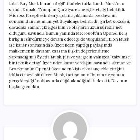
fakat Bay Musk burada değil” ifadelerini kullandı. Musk’ın o
sırada Donald Trump’ın Çin ziyaretine eşlik ettiği belirtildi.
Microsoft cephesinden yapılan açıklamada ise davanın
sonucundan memnuniyet duyulduğu belirtildi . Şirket sözcüsü,
davadaki zaman çizelgesinin ve olayların uzun süredir net
olduğunu savundu. Bunun yanında Microsoft’un OpenAI ile iş
birliğini sürdürmeye devam edeceği de vurgulandı. Elon Musk
ise karar sonrasında X üzerinden yaptığı paylaşımda
mahkemenin davanın esasına ilişkin değerlendirme
yapmadığını söyledi. Musk, jüri ve yargıcın yalnızca “takvimsel
bir teknik detay” üzerinden karar verdiğini savundu. Altman ve
Brockman’ın OpenAI üzerinden kişisel kazanç elde ettiğini
iddia etmeyi sürdüren Musk, tartışmanın “bunun ne zaman
gerçekleştiği” noktasında düğümlendiğini ifade etti. Davanın
başlangıcından