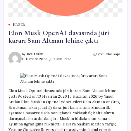
HABER
Elon Musk OpenAI davasında jüri
kararı Sam Altman lehine çıktı
Elon
By
Ece Arslan
yorumlar kapalı
Musk
13 Haziran 2026
3 Min Read
OpenAI
davasında
jüri
kararı
Sam
Altman
Elon Musk OpenAI davasında jüri kararı Sam Altman lehine
lehine
çıktı Posted on 13 Haziran 2026 13 Haziran 2026 by Yusuf
çıktı
Arslan Elon Musk’ın OpenAI yöneticileri Sam Altman ve Greg
için
Brockman’a karşı açtığı dava, jüri kararının ardından ilk
aşamada başarısızlıkla sonuçlandı. Yaklaşık üç hafta süren
duruşmaların ardından jüri, Musk’ın iddialarının zaman
aşımına uğradığına hükmetti. Davaya başkanlık eden Yargıç
Yvonne Gonzalez Rogers da jüri tavsiyesini kabul ederek