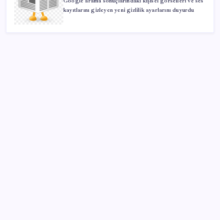
Google arama sonuçlarındaki kişisel görselleri ve ses
kayıtlarını gizleyen yeni gizlilik ayarlarını duyurdu
SON YAZILAR
Airbnb, ürün geliştirme süreçlerinde yapay zekayı
kullanıyor
ABD’de tüketici kredileri beklentileri aştı
ABD, İran-Umman anlaşması sonrası ablukayı
kaldıracak
Google Messages’a Yeni Uzun Basma Menüsü Geldi