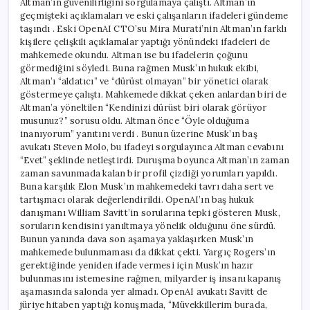
Altman’ın güvenilirliğini sorgulamaya çalıştı. Altman’ın
geçmişteki açıklamaları ve eski çalışanların ifadeleri gündeme
taşındı . Eski OpenAI CTO’su Mira Murati’nin Altman’ın farklı
kişilere çelişkili açıklamalar yaptığı yönündeki ifadeleri de
mahkemede okundu. Altman ise bu ifadelerin çoğunu
görmediğini söyledi. Buna rağmen Musk’ın hukuk ekibi,
Altman’ı “aldatıcı” ve “dürüst olmayan” bir yönetici olarak
göstermeye çalıştı. Mahkemede dikkat çeken anlardan biri de
Altman’a yöneltilen “Kendinizi dürüst biri olarak görüyor
musunuz?” sorusu oldu. Altman önce “Öyle olduğuma
inanıyorum” yanıtını verdi . Bunun üzerine Musk’ın baş
avukatı Steven Molo, bu ifadeyi sorgulayınca Altman cevabını
“Evet” şeklinde netleştirdi. Duruşma boyunca Altman’ın zaman
zaman savunmada kalan bir profil çizdiği yorumları yapıldı.
Buna karşılık Elon Musk’ın mahkemedeki tavrı daha sert ve
tartışmacı olarak değerlendirildi. OpenAI’ın baş hukuk
danışmanı William Savitt’in sorularına tepki gösteren Musk,
soruların kendisini yanıltmaya yönelik olduğunu öne sürdü.
Bunun yanında dava son aşamaya yaklaşırken Musk’ın
mahkemede bulunmaması da dikkat çekti. Yargıç Rogers’ın
gerektiğinde yeniden ifade vermesi için Musk’ın hazır
bulunmasını istemesine rağmen, milyarder iş insanı kapanış
aşamasında salonda yer almadı. OpenAI avukatı Savitt de
jüriye hitaben yaptığı konuşmada, “Müvekkillerim burada,