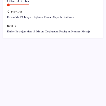
Other Articles
Previous
Edirne’de 19 Mayıs Coşkusu Fener Alayı ile Kutlandı
Next
Emine Erdoğan’dan 19 Mayıs Coşkusunu Paylaşan Konser Mesajı
SON YAZILAR
Xbox Game Pass Ağustos 2026 Oyun Listesi
Ocak-temmuzda 638 bin oto satıldı