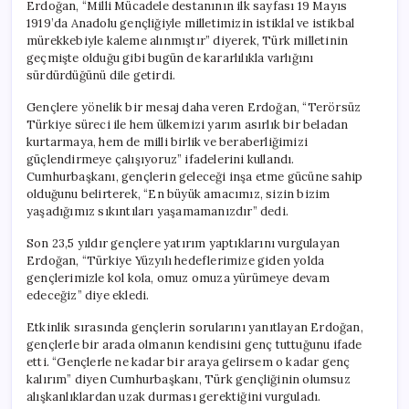
Erdoğan, “Milli Mücadele destanının ilk sayfası 19 Mayıs
1919’da Anadolu gençliğiyle milletimizin istiklal ve istikbal
mürekkebiyle kaleme alınmıştır” diyerek, Türk milletinin
geçmişte olduğu gibi bugün de kararlılıkla varlığını
sürdürdüğünü dile getirdi.
Gençlere yönelik bir mesaj daha veren Erdoğan, “Terörsüz
Türkiye süreci ile hem ülkemizi yarım asırlık bir beladan
kurtarmaya, hem de milli birlik ve beraberliğimizi
güçlendirmeye çalışıyoruz” ifadelerini kullandı.
Cumhurbaşkanı, gençlerin geleceği inşa etme gücüne sahip
olduğunu belirterek, “En büyük amacımız, sizin bizim
yaşadığımız sıkıntıları yaşamamanızdır” dedi.
Son 23,5 yıldır gençlere yatırım yaptıklarını vurgulayan
Erdoğan, “Türkiye Yüzyılı hedeflerimize giden yolda
gençlerimizle kol kola, omuz omuza yürümeye devam
edeceğiz” diye ekledi.
Etkinlik sırasında gençlerin sorularını yanıtlayan Erdoğan,
gençlerle bir arada olmanın kendisini genç tuttuğunu ifade
etti. “Gençlerle ne kadar bir araya gelirsem o kadar genç
kalırım” diyen Cumhurbaşkanı, Türk gençliğinin olumsuz
alışkanlıklardan uzak durması gerektiğini vurguladı.