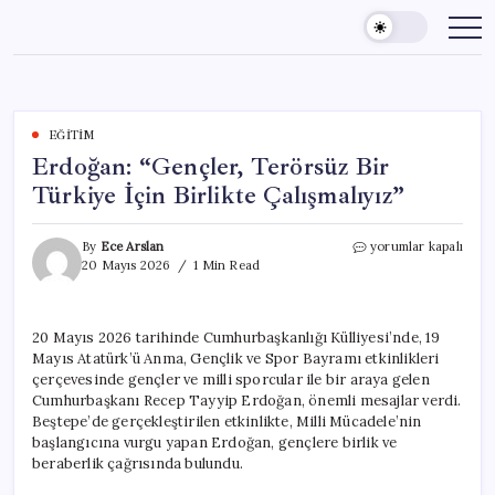
Skip
to
content
EĞITIM
Erdoğan: “Gençler, Terörsüz Bir
Türkiye İçin Birlikte Çalışmalıyız”
Erdoğan:
By
Ece Arslan
yorumlar kapalı
“Gençler,
20 Mayıs 2026
1 Min Read
Terörsüz
Bir
Türkiye
20 Mayıs 2026 tarihinde Cumhurbaşkanlığı Külliyesi’nde, 19
İçin
Mayıs Atatürk’ü Anma, Gençlik ve Spor Bayramı etkinlikleri
Birlikte
Çalışmalıyız”
çerçevesinde gençler ve milli sporcular ile bir araya gelen
için
Cumhurbaşkanı Recep Tayyip Erdoğan, önemli mesajlar verdi.
Beştepe’de gerçekleştirilen etkinlikte, Milli Mücadele’nin
başlangıcına vurgu yapan Erdoğan, gençlere birlik ve
beraberlik çağrısında bulundu.