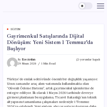
Skip
to
content
EĞITIM
Gayrimenkul Satışlarında Dijital
Dönüşüm: Yeni Sistem 1 Temmuz’da
Başlıyor
Gayrimenkul
By
Ece Arslan
yorumlar kapalı
Satışlarında
29 Nisan 2026
1 Min Read
Dijital
Dönüşüm:
Yeni
Türkiye’de emlak sektöründe önemli bir değişiklik yaşanıyor.
Sistem
Uzun zamandır araç alım-satımında kullanılmakta olan
1
Temmuz’da
“Güvenli Ödeme Sistemi”, artık gayrimenkul işlemlerine de
Başlıyor
entegre ediliyor. İlk olarak 1 Mayıs 2026 tarihinde devreye
için
girmesi planlanan bu uygulama, Ticaret Bakanlığı’nın teknik
altyapısını tamamlama çalışmaları nedeniyle 1 Temmuz
2026’ya ertelendi. Yeni sistem, alıcı ve satıcıyı koruyan daha