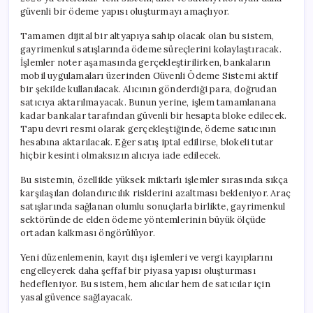
güvenli bir ödeme yapısı oluşturmayı amaçlıyor.
Tamamen dijital bir altyapıya sahip olacak olan bu sistem,
gayrimenkul satışlarında ödeme süreçlerini kolaylaştıracak.
İşlemler noter aşamasında gerçekleştirilirken, bankaların
mobil uygulamaları üzerinden Güvenli Ödeme Sistemi aktif
bir şekilde kullanılacak. Alıcının gönderdiği para, doğrudan
satıcıya aktarılmayacak. Bunun yerine, işlem tamamlanana
kadar bankalar tarafından güvenli bir hesapta bloke edilecek.
Tapu devri resmi olarak gerçekleştiğinde, ödeme satıcının
hesabına aktarılacak. Eğer satış iptal edilirse, blokeli tutar
hiçbir kesinti olmaksızın alıcıya iade edilecek.
Bu sistemin, özellikle yüksek miktarlı işlemler sırasında sıkça
karşılaşılan dolandırıcılık risklerini azaltması bekleniyor. Araç
satışlarında sağlanan olumlu sonuçlarla birlikte, gayrimenkul
sektöründe de elden ödeme yöntemlerinin büyük ölçüde
ortadan kalkması öngörülüyor.
Yeni düzenlemenin, kayıt dışı işlemleri ve vergi kayıplarını
engelleyerek daha şeffaf bir piyasa yapısı oluşturması
hedefleniyor. Bu sistem, hem alıcılar hem de satıcılar için
yasal güvence sağlayacak.