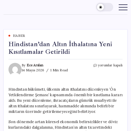
Skip
to
content
HABER
Hindistan’dan Altın İthalatına Yeni
Kısıtlamalar Getirildi
Hindistan’dan
By
Ece Arslan
yorumlar kapalı
Altın
14 Mayıs 2026
1 Min Read
İthalatına
Yeni
Kısıtlamalar
Hindistan hükümeti, ülkenin altın ithalatını düzenleyen ‘Ön
Getirildi
Yetkilendirme Şeması’ kapsamında önemli bir kısıtlama kararı
için
aldı. Bu yeni düzenleme, ihracatçıların gümrük muafiyeti ile
altın ithalatını sınırlayarak, hammadde alımında belirli bir
miktarın üzerinde getirilemeyeceğini belirtiyor.
Son dönemde artan küresel ekonomik belirsizlikler ve döviz
kurlarındaki dalgalanma, Hindistan’ın altın ticaretindeki