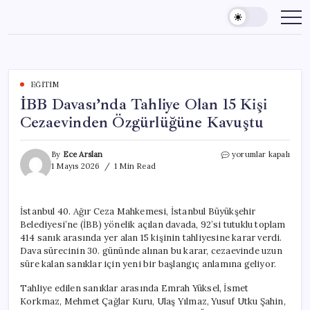
Skip
to
content
EĞITIM
İBB Davası’nda Tahliye Olan 15 Kişi
Cezaevinden Özgürlüğüne Kavuştu
İBB
By
Ece Arslan
yorumlar kapalı
Davası’nda
1 Mayıs 2026
1 Min Read
Tahliye
Olan
15
İstanbul 40. Ağır Ceza Mahkemesi, İstanbul Büyükşehir
Kişi
Belediyesi’ne (İBB) yönelik açılan davada, 92’si tutuklu toplam
Cezaevinden
Özgürlüğüne
414 sanık arasında yer alan 15 kişinin tahliyesine karar verdi.
Kavuştu
Dava sürecinin 30. gününde alınan bu karar, cezaevinde uzun
için
süre kalan sanıklar için yeni bir başlangıç anlamına geliyor.
Tahliye edilen sanıklar arasında Emrah Yüksel, İsmet
Korkmaz, Mehmet Çağlar Kuru, Ulaş Yılmaz, Yusuf Utku Şahin,