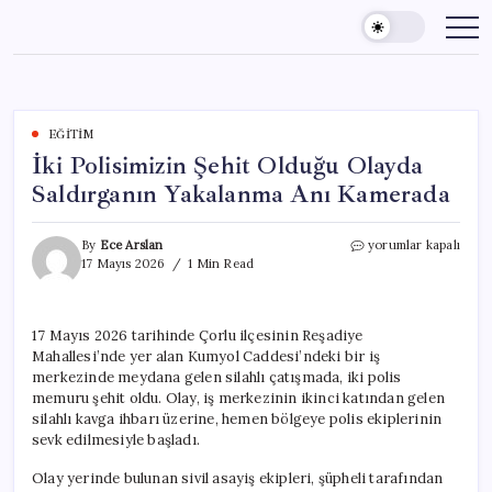
Skip
to
content
EĞITIM
İki Polisimizin Şehit Olduğu Olayda
Saldırganın Yakalanma Anı Kamerada
İki
By
Ece Arslan
yorumlar kapalı
Polisimizin
17 Mayıs 2026
1 Min Read
Şehit
Olduğu
Olayda
17 Mayıs 2026 tarihinde Çorlu ilçesinin Reşadiye
Saldırganın
Mahallesi’nde yer alan Kumyol Caddesi’ndeki bir iş
Yakalanma
Anı
merkezinde meydana gelen silahlı çatışmada, iki polis
Kamerada
memuru şehit oldu. Olay, iş merkezinin ikinci katından gelen
için
silahlı kavga ihbarı üzerine, hemen bölgeye polis ekiplerinin
sevk edilmesiyle başladı.
Olay yerinde bulunan sivil asayiş ekipleri, şüpheli tarafından