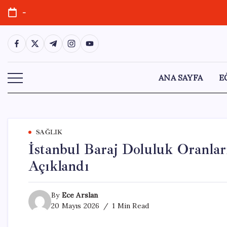
Skip
-
to
content
https://www.facebook.com/
https://twitter.com/
https://t.me/
https://www.instagram.com/
https://youtube.com/
ANA SAYFA
E
SAĞLIK
İstanbul Baraj Doluluk Oranlar
Açıklandı
By
Ece Arslan
20 Mayıs 2026
1 Min Read