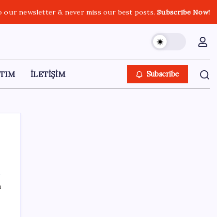
o our newsletter & never miss our best posts.
Subscribe Now!
TIM
İLETİŞİM
Subscribe
SON YAZILAR
ı
Xbox Game Pass Ağustos 2026 Oyun Listesi