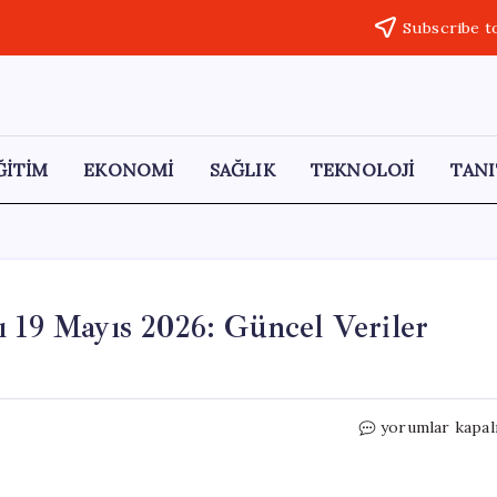
Subscribe t
ĞİTİM
EKONOMİ
SAĞLIK
TEKNOLOJİ
TANI
ı 19 Mayıs 2026: Güncel Veriler
İstanbul
yorumlar kapal
Baraj
Doluluk
Oranları