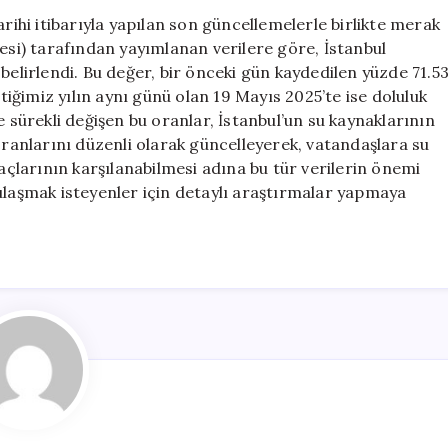
19
arihi itibarıyla yapılan son güncellemelerle birlikte merak
Mayıs
resi) tarafından yayımlanan verilere göre, İstanbul
2026:
belirlendi. Bu değer, bir önceki gün kaydedilen yüzde 71.5
Güncel
ğimiz yılın aynı günü olan 19 Mayıs 2025’te ise doluluk
Veriler
e sürekli değişen bu oranlar, İstanbul’un su kaynaklarının
Açıklandı
oranlarını düzenli olarak güncelleyerek, vatandaşlara su
için
yaçlarının karşılanabilmesi adına bu tür verilerin önemi
ulaşmak isteyenler için detaylı araştırmalar yapmaya