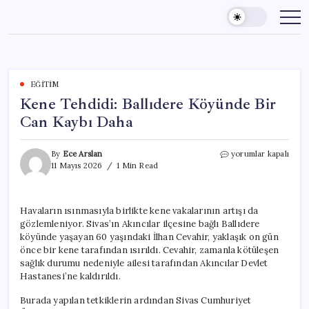
Skip
to
content
EĞITIM
Kene Tehdidi: Ballıdere Köyünde Bir
Can Kaybı Daha
Kene
By
Ece Arslan
yorumlar kapalı
Tehdidi:
11 Mayıs 2026
1 Min Read
Ballıdere
Köyünde
Bir
Havaların ısınmasıyla birlikte kene vakalarının artışı da
Can
gözlemleniyor. Sivas’ın Akıncılar ilçesine bağlı Ballıdere
Kaybı
Daha
köyünde yaşayan 60 yaşındaki İlhan Cevahir, yaklaşık on gün
için
önce bir kene tarafından ısırıldı. Cevahir, zamanla kötüleşen
sağlık durumu nedeniyle ailesi tarafından Akıncılar Devlet
Hastanesi’ne kaldırıldı.
Burada yapılan tetkiklerin ardından Sivas Cumhuriyet