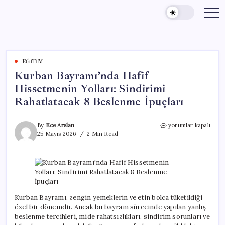
Skip
to
content
EĞITIM
Kurban Bayramı’nda Hafif
Hissetmenin Yolları: Sindirimi
Rahatlatacak 8 Beslenme İpuçları
Kurban
By
Ece Arslan
yorumlar kapalı
Bayramı’nda
25 Mayıs 2026
2 Min Read
Hafif
Hissetmenin
Yolları:
Sindirimi
Rahatlatacak
8
Beslenme
Kurban Bayramı, zengin yemeklerin ve etin bolca tüketildiği
İpuçları
özel bir dönemdir. Ancak bu bayram sürecinde yapılan yanlış
için
beslenme tercihleri, mide rahatsızlıkları, sindirim sorunları ve