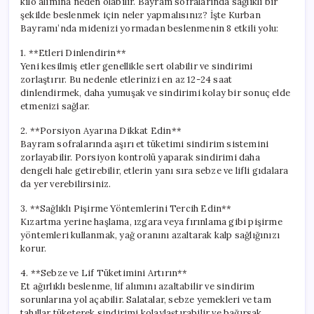
kilo alımına neden olabilir. Bayram sofralarında sağlıklı bir
şekilde beslenmek için neler yapmalısınız? İşte Kurban
Bayramı’nda midenizi yormadan beslenmenin 8 etkili yolu:
1. **Etleri Dinlendirin**
Yeni kesilmiş etler genellikle sert olabilir ve sindirimi
zorlaştırır. Bu nedenle etlerinizi en az 12-24 saat
dinlendirmek, daha yumuşak ve sindirimi kolay bir sonuç elde
etmenizi sağlar.
2. **Porsiyon Ayarına Dikkat Edin**
Bayram sofralarında aşırı et tüketimi sindirim sistemini
zorlayabilir. Porsiyon kontrolü yaparak sindirimi daha
dengeli hale getirebilir, etlerin yanı sıra sebze ve lifli gıdalara
da yer verebilirsiniz.
3. **Sağlıklı Pişirme Yöntemlerini Tercih Edin**
Kızartma yerine haşlama, ızgara veya fırınlama gibi pişirme
yöntemleri kullanmak, yağ oranını azaltarak kalp sağlığınızı
korur.
4. **Sebze ve Lif Tüketimini Artırın**
Et ağırlıklı beslenme, lif alımını azaltabilir ve sindirim
sorunlarına yol açabilir. Salatalar, sebze yemekleri ve tam
tahıllar tüketerek sindirimi kolaylaştırabilir ve bağırsak