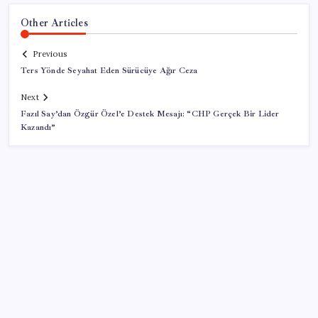
Other Articles
Previous
Ters Yönde Seyahat Eden Sürücüye Ağır Ceza
Next
Fazıl Say’dan Özgür Özel’e Destek Mesajı: “CHP Gerçek Bir Lider
Kazandı”
SON YAZILAR
Airbnb, ürün geliştirme süreçlerinde yapay zekayı