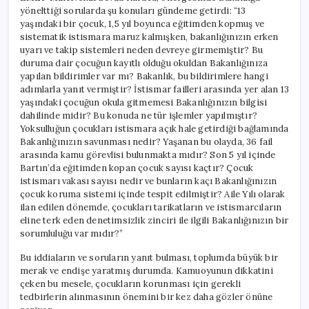
yönelttiği sorularda şu konuları gündeme getirdi: “13
yaşındaki bir çocuk, 1,5 yıl boyunca eğitimden kopmuş ve
sistematik istismara maruz kalmışken, bakanlığınızın erken
uyarı ve takip sistemleri neden devreye girmemiştir? Bu
duruma dair çocuğun kayıtlı olduğu okuldan Bakanlığınıza
yapılan bildirimler var mı? Bakanlık, bu bildirimlere hangi
adımlarla yanıt vermiştir? İstismar failleri arasında yer alan 13
yaşındaki çocuğun okula gitmemesi Bakanlığınızın bilgisi
dahilinde midir? Bu konuda ne tür işlemler yapılmıştır?
Yoksulluğun çocukları istismara açık hale getirdiği bağlamında
Bakanlığınızın savunması nedir? Yaşanan bu olayda, 36 fail
arasında kamu görevlisi bulunmakta mıdır? Son 5 yıl içinde
Bartın’da eğitimden kopan çocuk sayısı kaçtır? Çocuk
istismarı vakası sayısı nedir ve bunların kaçı Bakanlığınızın
çocuk koruma sistemi içinde tespit edilmiştir? Aile Yılı olarak
ilan edilen dönemde, çocukları tarikatların ve istismarcıların
eline terk eden denetimsizlik zinciri ile ilgili Bakanlığınızın bir
sorumluluğu var mıdır?”
Bu iddiaların ve soruların yanıt bulması, toplumda büyük bir
merak ve endişe yaratmış durumda. Kamuoyunun dikkatini
çeken bu mesele, çocukların korunması için gerekli
tedbirlerin alınmasının önemini bir kez daha gözler önüne