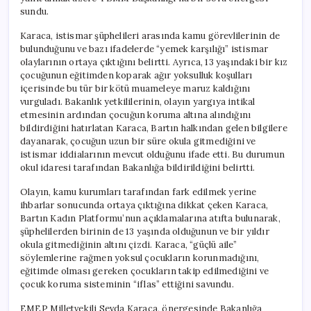
sundu.
Karaca, istismar şüphelileri arasında kamu görevlilerinin de
bulunduğunu ve bazı ifadelerde “yemek karşılığı” istismar
olaylarının ortaya çıktığını belirtti. Ayrıca, 13 yaşındaki bir kız
çocuğunun eğitimden koparak ağır yoksulluk koşulları
içerisinde bu tür bir kötü muameleye maruz kaldığını
vurguladı. Bakanlık yetkililerinin, olayın yargıya intikal
etmesinin ardından çocuğun koruma altına alındığını
bildirdiğini hatırlatan Karaca, Bartın halkından gelen bilgilere
dayanarak, çocuğun uzun bir süre okula gitmediğini ve
istismar iddialarının mevcut olduğunu ifade etti. Bu durumun
okul idaresi tarafından Bakanlığa bildirildiğini belirtti.
Olayın, kamu kurumları tarafından fark edilmek yerine
ihbarlar sonucunda ortaya çıktığına dikkat çeken Karaca,
Bartın Kadın Platformu’nun açıklamalarına atıfta bulunarak,
şüphelilerden birinin de 13 yaşında olduğunun ve bir yıldır
okula gitmediğinin altını çizdi. Karaca, “güçlü aile”
söylemlerine rağmen yoksul çocukların korunmadığını,
eğitimde olması gereken çocukların takip edilmediğini ve
çocuk koruma sisteminin “iflas” ettiğini savundu.
EMEP Milletvekili Sevda Karaca, önergesinde Bakanlığa