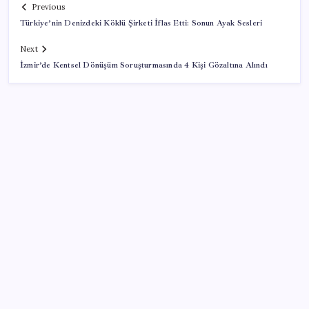
Previous
Türkiye’nin Denizdeki Köklü Şirketi İflas Etti: Sonun Ayak Sesleri
Next
İzmir’de Kentsel Dönüşüm Soruşturmasında 4 Kişi Gözaltına Alındı
SON YAZILAR
Xbox Game Pass Ağustos 2026 Oyun Listesi
Ocak-temmuzda 638 bin oto satıldı
Japonya ve Meksika enerji alanındaki işbirliğini
güçlendirecek