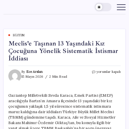
Skip
to
content
EĞITIM
Meclis’e Taşınan 13 Yaşındaki Kız
Çocuğuna Yönelik Sistematik İstismar
İddiası
Meclis’e
By
Ece Arslan
yorumlar kapalı
Taşınan
15 Mayıs 2026
2 Min Read
13
Yaşındaki
Kız
Gaziantep Milletvekili Sevda Karaca, Emek Partisi (EMEP)
Çocuğuna
aracılığıyla Bartın’ın Amasra ilçesinde 13 yaşındaki bir kız
Yönelik
Sistematik
çocuğunun yaklaşık 1,5 yıl süresince sistematik istismara
İstismar
maruz kaldığına dair iddiaları Türkiye Büyük Millet Meclisi
İddiası
(TBMM) gündemine taşıdı. Karaca, Aile ve Sosyal Hizmetler
için
Bakanı Mahinur Özdemir Göktaş’tan, bu konuyla ilgili bir
yanıt almak üzere TBMM Başkanlığı’na bir soru önergesi