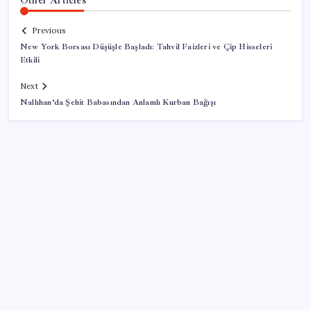
Previous
New York Borsası Düşüşle Başladı: Tahvil Faizleri ve Çip Hisseleri
Etkili
Next
Nallıhan’da Şehit Babasından Anlamlı Kurban Bağışı
SON YAZILAR
Meta’ya çocuk güvenliği davasında 567 milyon dolar
ceza