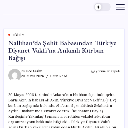
Skip
to
content
EĞITIM
Nallıhan’da Şehit Babasından Türkiye
Diyanet Vakfı’na Anlamlı Kurban
Bağışı
Nallıhan’da
By
Ece Arslan
yorumlar kapalı
Şehit
20 Mayıs 2026
1 Min Read
Babasından
Türkiye
Diyanet
20 Mayıs 2026 tarihinde Ankara’nın Nallıhan ilçesinde, şehit
Vakfı’na
Barış Akın’ın babası Ali Akın, Türkiye Diyanet Vakfı’na (TDV)
Anlamlı
Kurban
kurban bağışında bulundu. Ali Akın, ilçe müftüsü Selahattin
Bağışı
Aydın’ı makamında ziyaret ederek, “Kurbanını Paylaş
için
Kardeşinle Yakınlaş” temasıyla yürütülen vekaletle kurban
organizasyonu hakkında bilgi aldı. Türkiye Diyanet Vakfı
adına kurban vekaletini kabul eden Müftü Aydın, Ali Akın’a bu