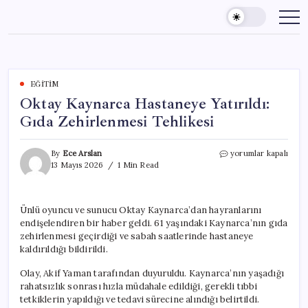
Skip
to
content
EĞITIM
Oktay Kaynarca Hastaneye Yatırıldı:
Gıda Zehirlenmesi Tehlikesi
Oktay
By
Ece Arslan
yorumlar kapalı
Kaynarca
13 Mayıs 2026
1 Min Read
Hastaneye
Yatırıldı:
Gıda
Ünlü oyuncu ve sunucu Oktay Kaynarca’dan hayranlarını
Zehirlenmesi
endişelendiren bir haber geldi. 61 yaşındaki Kaynarca’nın gıda
Tehlikesi
için
zehirlenmesi geçirdiği ve sabah saatlerinde hastaneye
kaldırıldığı bildirildi.
Olay, Akif Yaman tarafından duyuruldu. Kaynarca’nın yaşadığı
rahatsızlık sonrası hızla müdahale edildiği, gerekli tıbbi
tetkiklerin yapıldığı ve tedavi sürecine alındığı belirtildi.