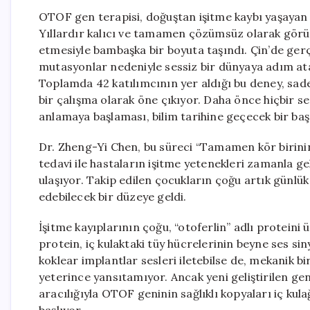
OTOF gen terapisi, doğuştan işitme kaybı yaşayan b
Yıllardır kalıcı ve tamamen çözümsüz olarak görü
etmesiyle bambaşka bir boyuta taşındı. Çin’de gerçe
mutasyonlar nedeniyle sessiz bir dünyaya adım ata
Toplamda 42 katılımcının yer aldığı bu deney, sade
bir çalışma olarak öne çıkıyor. Daha önce hiçbir 
anlamaya başlaması, bilim tarihine geçecek bir başa
Dr. Zheng-Yi Chen, bu süreci “Tamamen kör birini
tedavi ile hastaların işitme yetenekleri zamanla gel
ulaşıyor. Takip edilen çocukların çoğu artık günlük k
edebilecek bir düzeye geldi.
İşitme kayıplarının çoğu, “otoferlin” adlı protein
protein, iç kulaktaki tüy hücrelerinin beyne ses sin
koklear implantlar sesleri iletebilse de, mekanik bi
yeterince yansıtamıyor. Ancak yeni geliştirilen g
aracılığıyla OTOF geninin sağlıklı kopyaları iç kul