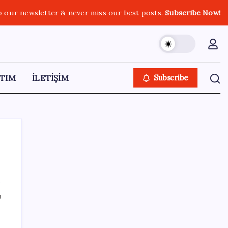
o our newsletter & never miss our best posts.
Subscribe Now!
TIM
İLETİŞİM
Subscribe
SON YAZILAR
ı
Meta’ya çocuk güvenliği davasında 567
milyon dolar ceza