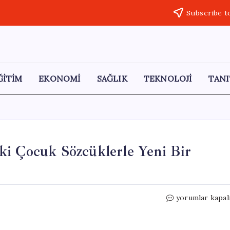
Subscribe t
ĞİTİM
EKONOMİ
SAĞLIK
TEKNOLOJİ
TANI
ki Çocuk Sözcüklerle Yeni Bir
OTOF
yorumlar kapal
Gen
Terapisi:
11