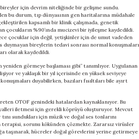
Yaşındaki
ireyler için devrim niteliğinde bir gelişme sundu.
Çocuk
len bu durum, tıp dünyasının gen haritalarına müdahale
Sözcüklerle
kleştirilen kapsamlı bir klinik çalışmada, genetik
Yeni
n çocukların %90’ında mucizevi bir iyileşme kaydedildi.
Bir
ce çocuklar için değil, yetişkinler için de umut vadeden
Hayata
ses duymayan bireylerin tedavi sonrası normal konuşmalar
Adım
rı olarak kaydedildi.
Attı
için
n yeniden görmeye başlaması gibi” tanımlıyor. Uygulanan
işiyor ve yaklaşık bir yıl içerisinde en yüksek seviyeye
onuşmaları duyabilirken, bazıları fısıltıları bile ayırt
i üreten OTOF genindeki hatalardan kaynaklanıyor. Bu
yalleri iletmesi için gerekli köprüyü oluşturuyor. Mevcut
r tını sundukları için müzik ve doğal ses tonlarını
en terapisi, sorunu kökünden çözmekte. Zararsız virüsler
ağa taşınarak, hücreler doğal görevlerini yerine getirmeye