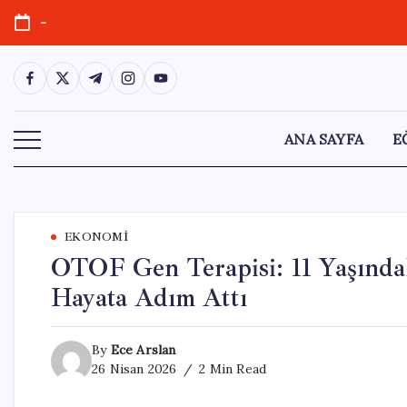
Skip
-
to
content
https://www.facebook.com/
https://twitter.com/
https://t.me/
https://www.instagram.com/
https://youtube.com/
ANA SAYFA
E
EKONOMI
OTOF Gen Terapisi: 11 Yaşında
Hayata Adım Attı
By
Ece Arslan
26 Nisan 2026
2 Min Read