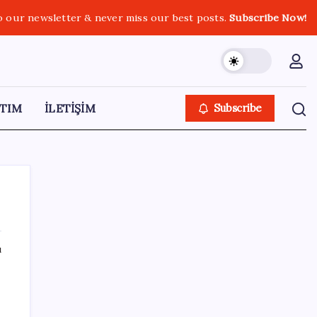
o our newsletter & never miss our best posts.
Subscribe Now!
TIM
İLETİŞİM
Subscribe
ı
SON YAZILAR
Bu otomobil tek depo yakıtla 1980 kilometre
gitti: Rekoru sağlayan şey ilk akla gelen