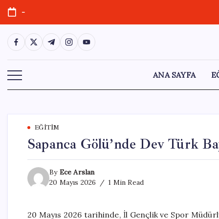
Skip
-
to
content
https://www.facebook.com/
https://twitter.com/
https://t.me/
https://www.instagram.com/
https://youtube.com/
ANA SAYFA
E
EĞITIM
Sapanca Gölü’nde Dev Türk Ba
By
Ece Arslan
20 Mayıs 2026
1 Min Read
20 Mayıs 2026 tarihinde, İl Gençlik ve Spor Müdürl