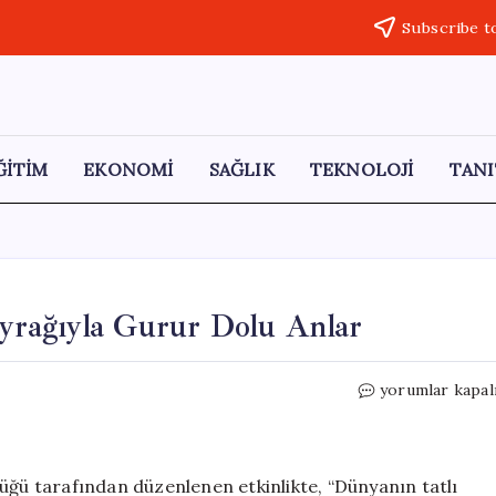
Subscribe t
ĞİTİM
EKONOMİ
SAĞLIK
TEKNOLOJİ
TANI
yrağıyla Gurur Dolu Anlar
Sapanca
yorumlar kapal
Gölü’nde
Dev
Türk
Bayrağıyla
üğü tarafından düzenlenen etkinlikte, “Dünyanın tatlı