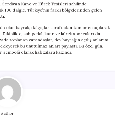
Gurur
. Serdivan Kano ve Kürek Tesisleri sahilinde
Dolu
k 100 dalgıç, Türkiye’nin farklı bölgelerinden gelen
Anlar
tı.
için
ında olan bayrak, dalgıçlar tarafından tamamen açılarak
 Etkinlikte, sub pedal, kano ve kürek sporcuları da
yıda toplanan vatandaşlar, dev bayrağın açılış anlarını
estekleyerek bu unutulmaz anları paylaştı. Bu özel gün,
ir sembolü olarak hafızalara kazındı.
Author