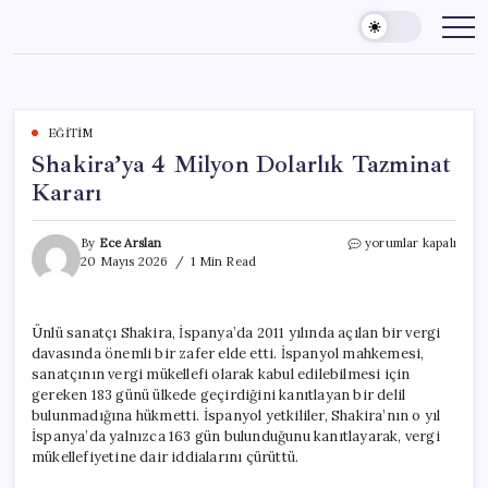
Skip
to
content
EĞITIM
Shakira’ya 4 Milyon Dolarlık Tazminat
Kararı
Shakira’ya
By
Ece Arslan
yorumlar kapalı
4
20 Mayıs 2026
1 Min Read
Milyon
Dolarlık
Tazminat
Ünlü sanatçı Shakira, İspanya’da 2011 yılında açılan bir vergi
Kararı
davasında önemli bir zafer elde etti. İspanyol mahkemesi,
için
sanatçının vergi mükellefi olarak kabul edilebilmesi için
gereken 183 günü ülkede geçirdiğini kanıtlayan bir delil
bulunmadığına hükmetti. İspanyol yetkililer, Shakira’nın o yıl
İspanya’da yalnızca 163 gün bulunduğunu kanıtlayarak, vergi
mükellefiyetine dair iddialarını çürüttü.