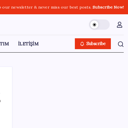
o our newsletter & never miss our best posts.
Subscribe Now!
TIM
İLETİŞİM
Subscribe
ı
SON YAZILAR
Xbox Game Pass Ağustos 2026 Oyun Listesi