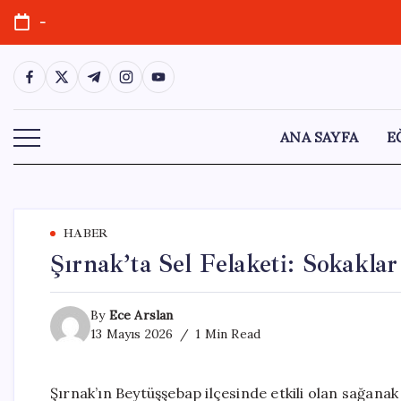
Skip
-
to
content
https://www.facebook.com/
https://twitter.com/
https://t.me/
https://www.instagram.com/
https://youtube.com/
ANA SAYFA
E
HABER
Şırnak’ta Sel Felaketi: Sokakla
By
Ece Arslan
13 Mayıs 2026
1 Min Read
Şırnak’ın Beytüşşebap ilçesinde etkili olan sağana