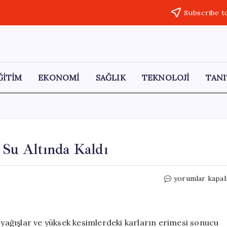
Subscribe t
ĞİTİM
EKONOMİ
SAĞLIK
TEKNOLOJİ
TANI
r Su Altında Kaldı
Şırnak’ta
yorumlar kapal
Sel
Felaketi:
Sokaklar
Su
k yağışlar ve yüksek kesimlerdeki karların erimesi sonucu