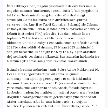
İtiraz dilekçesinde, mağdur yakınlarının davaya katılımının
engellenmesinin “mahkemeye erişim hakkı”, “adil yargılanma
hakkı” ve “hakkaniyetli yargılama ilkesi”ni ihlal ettiği
savunuldu. Soma faciasına dair yürütülen soruşturma
çerçevesinde, Enerji ve Tabii Kaynaklar Bakanlığı ile Çalışma
ve Sosyal Güvenlik Bakanlığı’ndan bazı bürokratlar ve Türkiye
Kömür İşletmeleri (TKİ) görevlileri de dahil olmak üzere
toplamda 28 kişi hakkında iddianame düzenlenmişti.
İddianame, Soma 2. Asliye Ceza Mahkemesi tarafından Aralık
2023’te kabul edildi. Mahkeme, 29 Nisan 2025 tarihinde 10
sanığın beraatına, 18 sanığın ise 5 ay ile 6 ay 7 gün arasında
değişen hapis cezalarına hükmetti. Bazı sanıklar hakkında ise
hükmün açıklanmasının geri bırakılması kararı alındı.
İstinaf sürecinin ardından, İzmir Bölge Adliye Mahkemesi 10.
Ceza Dairesi, “görevi kötüye kullanma” suçunun
zamanaşımına uğradığı gerekçesiyle 16 sanık hakkındaki
davanın düşmesine karar verdi. Diğer sanıklar yönünden ise
yerel mahkeme kararlarını onadı. Ancak, faciada hayatını
kaybeden madencilerin ailelerinin istinaf başvuruları “suçtan
doğrudan zarar görmedikleri” gerekçesiyle yine reddedildi.
Ailelerin avukatları, bu kararın hukuka aykırı olduğunu
belirterek yeniden itirazda bulundu. İtiraz dilekçesinde, “301