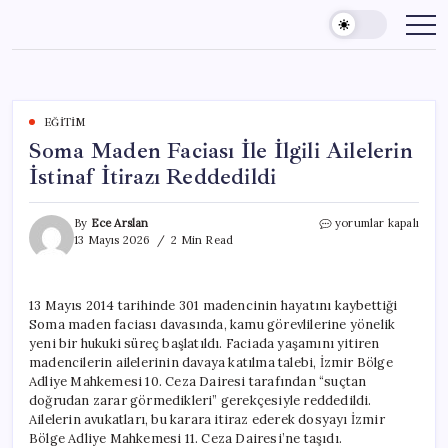
Skip
to
content
EĞITIM
Soma Maden Faciası İle İlgili Ailelerin
İstinaf İtirazı Reddedildi
Soma
By
Ece Arslan
yorumlar kapalı
Maden
13 Mayıs 2026
2 Min Read
Faciası
İle
İlgili
13 Mayıs 2014 tarihinde 301 madencinin hayatını kaybettiği
Ailelerin
Soma maden faciası davasında, kamu görevlilerine yönelik
İstinaf
İtirazı
yeni bir hukuki süreç başlatıldı. Faciada yaşamını yitiren
Reddedildi
madencilerin ailelerinin davaya katılma talebi, İzmir Bölge
için
Adliye Mahkemesi 10. Ceza Dairesi tarafından “suçtan
doğrudan zarar görmedikleri” gerekçesiyle reddedildi.
Ailelerin avukatları, bu karara itiraz ederek dosyayı İzmir
Bölge Adliye Mahkemesi 11. Ceza Dairesi’ne taşıdı.