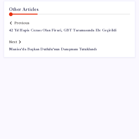
Other Articles
Previous
42 Yıl Hapis Cezası Olan Firari, GBT Taramasında Ele Geçirildi
Next
Manisa’da Başkan Dutlulu’nun Danışmanı Tutuklandı
SON YAZILAR
Airbnb, ürün geliştirme süreçlerinde yapay zekayı
kullanıyor