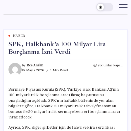
Skip
to
content
HABER
SPK, Halkbank’a 100 Milyar Lira
Borçlanma İzni Verdi
SPK,
By
Ece Arslan
yorumlar kapalı
Halkbank’a
16 Mayıs 2026
1 Min Read
100
Milyar
Lira
Sermaye Piyasası Kurulu (SPK), Türkiye Halk Bankası AŞ’nin
Borçlanma
100 milyar liralık borçlanma aracı ihraç başvurusunu
İzni
Verdi
onayladığını açıkladı. SPK’nın haftalık bülteninde yer alan
için
bilgilere göre, Halkbank, 50 milyar liralık tahvil/finansman
bonosu ile 50 milyar liralık sermaye benzeri borçlanma aracı
ihraç edecek.
Ayrıca, SPK, diğer şirketler için de tahvil ve kira sertifikası