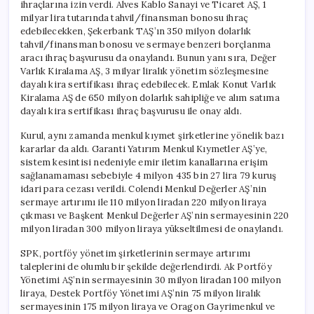
ihraçlarına izin verdi. Alves Kablo Sanayi ve Ticaret AŞ, 1
milyar lira tutarında tahvil/finansman bonosu ihraç
edebilecekken, Şekerbank TAŞ’ın 350 milyon dolarlık
tahvil/finansman bonosu ve sermaye benzeri borçlanma
aracı ihraç başvurusu da onaylandı. Bunun yanı sıra, Değer
Varlık Kiralama AŞ, 3 milyar liralık yönetim sözleşmesine
dayalı kira sertifikası ihraç edebilecek. Emlak Konut Varlık
Kiralama AŞ de 650 milyon dolarlık sahipliğe ve alım satıma
dayalı kira sertifikası ihraç başvurusu ile onay aldı.
Kurul, aynı zamanda menkul kıymet şirketlerine yönelik bazı
kararlar da aldı. Garanti Yatırım Menkul Kıymetler AŞ’ye,
sistem kesintisi nedeniyle emir iletim kanallarına erişim
sağlanamaması sebebiyle 4 milyon 435 bin 27 lira 79 kuruş
idari para cezası verildi. Colendi Menkul Değerler AŞ’nin
sermaye artırımı ile 110 milyon liradan 220 milyon liraya
çıkması ve Başkent Menkul Değerler AŞ’nin sermayesinin 220
milyon liradan 300 milyon liraya yükseltilmesi de onaylandı.
SPK, portföy yönetim şirketlerinin sermaye artırımı
taleplerini de olumlu bir şekilde değerlendirdi. Ak Portföy
Yönetimi AŞ’nin sermayesinin 30 milyon liradan 100 milyon
liraya, Destek Portföy Yönetimi AŞ’nin 75 milyon liralık
sermayesinin 175 milyon liraya ve Oragon Gayrimenkul ve