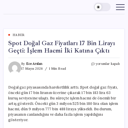
Skip
to
content
HABER
Spot Doğal Gaz Fiyatları 17 Bin Lirayı
Geçti: İşlem Hacmi İki Katına Çıktı
Spot
By
Ece Arslan
yorumlar kapalı
Doğal
17 Mayıs 2026
1 Min Read
Gaz
Fiyatları
17
Doğal gaz piyasasında hareketlilik arttı. Spot doğal gaz fiyatı,
Bin
önceki gün 17 bin liranın üzerine çıkarak 17 bin 183 lira 63
Lirayı
Geçti:
kuruş seviyesine ulaştı. Bu süreçte işlem hacmi de önemli bir
İşlem
artış gösterdi. Önceki gün 3 milyon 525 bin 180 lira olan işlem
Hacmi
hacmi, dün 9 milyon 777 bin 488 liraya yükseldi. Bu durum,
İki
piyasanın canlandığını ve daha fazla işlem yapıldığını
Katına
gösteriyor.
Çıktı
için