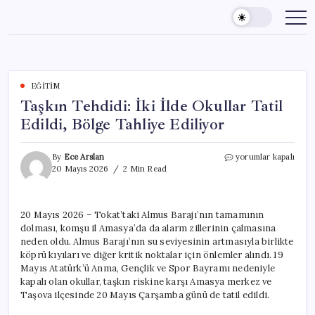
Skip
to
content
EĞITIM
Taşkın Tehdidi: İki İlde Okullar Tatil
Edildi, Bölge Tahliye Ediliyor
Taşkın
By
Ece Arslan
yorumlar kapalı
Tehdidi:
20 Mayıs 2026
2 Min Read
İki
İlde
Okullar
20 Mayıs 2026 – Tokat’taki Almus Barajı’nın tamamının
Tatil
dolması, komşu il Amasya’da da alarm zillerinin çalmasına
Edildi,
Bölge
neden oldu. Almus Barajı’nın su seviyesinin artmasıyla birlikte
Tahliye
köprü kıyıları ve diğer kritik noktalar için önlemler alındı. 19
Ediliyor
Mayıs Atatürk’ü Anma, Gençlik ve Spor Bayramı nedeniyle
için
kapalı olan okullar, taşkın riskine karşı Amasya merkez ve
Taşova ilçesinde 20 Mayıs Çarşamba günü de tatil edildi.