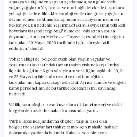
Amasya Valiliği’nden yapılan açıklamada, son günlerdeki
yoğun yağışların Yeşilırmak ve ona bağlı derelerde taşkınlara
yol açtığı ifade edildi. Meteoroloji verilerine göre, yağışların
devam etmesi ve Almus Barajı’ndan su tahliyesinin olması
bekleniyor. Bu nedenle Yeşilırmak’taki su seviyesinin tehlikeli
boyutlara ulaşabileceği öngörülmekte. Valilikten yapılan
duyuruda, “Amasya Merkez ve Taşova ilçesindeki tüm eğitim
kurumları 20 Mayıs 2026 tarihinde 1 gün süreyle tatil
edilmiştir.” denildi.
Tokat Valiliği de, bölgede etkili olan yoğun yağışlar ve
Yeşilırmak Havzası’ndaki artan taşkın riskine karşı Turhal
ilçesinde eğitime 3 gün süreyle ara verildiğini açıkladı. 20, 21
ve 22 Mayıs tarihlerinde resmi ve özel tüm eğitim
kurumlarının kapalı olacağı belirtildi. Ayrıca, hamile ve engelli
kamu personelinin de bu tarihlerde idari izinli sayılacağı
bildirildi.
Valilik, vatandaşları resmi uyarılara dikkat etmeleri ve riskli
bölgelerden uzak durmaları konusunda uyardı.
Turhal ilçesinde jandarma ekipleri, taşkın riski olan
bölgelerde yaşayanları tahliye etmek için mahalle mahalle
dolaşarak uyarılarda bulundu. Kalacak yeri olmayan