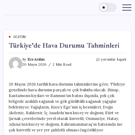
Skip
to
content
EĞITIM
Türkiye’de Hava Durumu Tahminleri
Türkiye’de
By
Ece Arslan
yorumlar kapalı
Hava
20 Mayıs 2026
2 Min Read
Durumu
Tahminleri
için
20 Mayıs 2026 tarihli hava durumu tahminlerine göre, Türkiye
genelinde hava durumu parçalı ve çok bulutlu olacak. Sinop,
Kastamonu kıyıları ve Samsun’un batısı dışında, pek çok
bölgede aralıklı sağanak ve gök gürültülü sağanak yağışlar
bekleniyor. Yağışların, Kuzey Ege’nin iç kesimleri, Doğu
Akdeniz, Balıkesir, İç Anadolu’nun kuzey ve doğusu, Siirt ve
Şırnak çevrelerinde yerel olarak kuvvetli; Osmaniye, Hatay,
Adana’nın kuzey ve doğusu, Kahramanmaraş’ın batısında ise
çok kuvvetli ve yer yer şiddetli olması öngörülüyor.