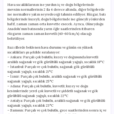
Hava sıcaklıklarının ise yurdun iç ve doğu bölgelerinde
mevsim normallerinin 2 ila 4 derece altında, diğer bölgelerde
ise normallere yakın seyredeceği tahmin ediliyor. Rüzgar, batı
bölgelerinde kuzeyli, doğu bölgelerinde ise güneyli yönlerden
hafif, zaman zaman orta kuvvette esecek. Ayrıca, Güneydoğu
Anadolu’nun batısında yarın öğle saatlerinden itibaren
rüzgarın zaman zaman kuvvetli (40-60 km/s) olacağı
belirtiliyor.
Bazı illerde beklenen hava durumu ve günün en yüksek
sıcaklıkları şu şekilde sıralanıyor:
– Ankara: Parçalı çok bulutlu, kuzey ve doğusunda kuvvetli
aralıklı sağanak ve gök gürültülü sağanak yağışlı, sıcaklık 18°C
– İstanbul: Parçalı ve çok bulutlu, sağanak gök gürültülü
sağanak yağışlı, sıcaklık 21°C
– İzmir: Parçalı çok bulutlu, aralıklı sağanak ve gök gürültülü
sağanak yağışlı, sıcaklık 25°C
– Adana: Parçalı çok bulutlu, kuvvetli; kuzey ve doğu
kesimlerinde yerel çok kuvvetli ve şiddetli sağanak ve gök
gürültülü sağanak yağışlı, sıcaklık 22°C
– Antalya: Parçalı çok bulutlu, aralıklı sağanak ve gök gürültülü
sağanak yağışlı, sıcaklık 23°C
– Samsun: Parçalı ve çok bulutlu, gece saatlerinden sonra iç ve