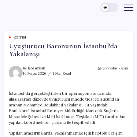
Skip
to
content
EĞITIM
Uyuşturucu Baronunun İstanbul’da
Yakalanışı
Uyuşturucu
By
Ece Arslan
yorumlar kapalı
Baronunun
14 Mayıs 2026
1 Min Read
İstanbul’da
Yakalanışı
için
İstanbul’da gerçekleştirilen bir operasyon sonucunda,
uluslararası düzeyde uyuşturucu madde ticareti suçundan
aranan Mohamed Boulakhrıf yakalandı. 34 yaşındaki
Boulakhrıf, İstanbul Emniyet Müdürlüğü Narkotik Suçlarla
Mücadele Şubesi ve Milli İstihbarat Teşkilatı (MİT) tarafından
yapılan koordineli bir çalışma ile tespit edildi.
Yapılan araştırmalarda, yakalanmamak için kriptolu iletişim