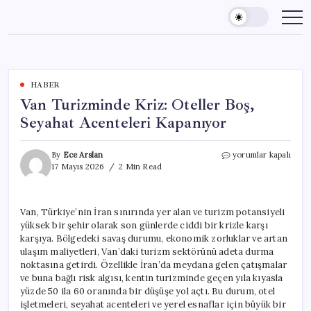
Skip
to
content
HABER
Van Turizminde Kriz: Oteller Boş,
Seyahat Acenteleri Kapanıyor
Van
By
Ece Arslan
yorumlar kapalı
Turizminde
17 Mayıs 2026
2 Min Read
Kriz:
Oteller
Boş,
Van, Türkiye’nin İran sınırında yer alan ve turizm potansiyeli
Seyahat
yüksek bir şehir olarak son günlerde ciddi bir krizle karşı
Acenteleri
Kapanıyor
karşıya. Bölgedeki savaş durumu, ekonomik zorluklar ve artan
için
ulaşım maliyetleri, Van’daki turizm sektörünü adeta durma
noktasına getirdi. Özellikle İran’da meydana gelen çatışmalar
ve buna bağlı risk algısı, kentin turizminde geçen yıla kıyasla
yüzde 50 ila 60 oranında bir düşüşe yol açtı. Bu durum, otel
işletmeleri, seyahat acenteleri ve yerel esnaflar için büyük bir