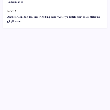
Tamamlandı
Next
Ahmet Akın’dan Balıkesir Mitinginde ‘AKP’ye katılacak’ söylentilerine
güçlü yanıt
SON YAZILAR
Xbox Game Pass Ağustos 2026 Oyun Listesi
Ocak-temmuzda 638 bin oto satıldı
Japonya ve Meksika enerji alanındaki işbirliğini
güçlendirecek