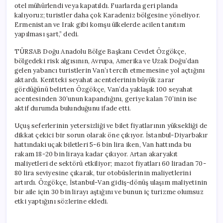
otel mühürlendi veya kapatıldı. Fuarlarda geri planda
kalıyoruz; turistler daha çok Karadeniz bölgesine yöneliyor.
Ermenistan ve Irak gibi komşu ülkelerde acilen tanıtım
yapılması şart,” dedi.
TÜRSAB Doğu Anadolu Bölge Başkanı Cevdet Özgökçe,
bölgedeki risk algısının, Avrupa, Amerika ve Uzak Doğu’dan
gelen yabancı turistlerin Van’ı tercih etmemesine yol açtığını
aktardı. Kentteki seyahat acentelerinin büyük zarar
gördüğünü belirten Özgökçe, Van’da yaklaşık 100 seyahat
acentesinden 30’unun kapandığını, geriye kalan 70’inin ise
aktif durumda bulunduğunu ifade etti.
Uçuş seferlerinin yetersizliği ve bilet fiyatlarının yüksekliği de
dikkat çekici bir sorun olarak öne çıkıyor. İstanbul-Diyarbakır
hattındaki uçak biletleri 5-6 bin lira iken, Van hattında bu
rakam 18-20 bin liraya kadar çıkıyor. Artan akaryakıt
maliyetleri de sektörü etkiliyor; mazot fiyatları 60 liradan 70-
80 lira seviyesine çıkarak, tur otobüslerinin maliyetlerini
artırdı. Özgökçe, İstanbul-Van gidiş-dönüş ulaşım maliyetinin
bir aile için 30 bin lirayı aştığını ve bunun iç turizme olumsuz
etki yaptığını sözlerine ekledi.