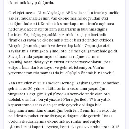
ekonomik kayıp doğurdu.
Otel işletmecisi Ebru Yeşilağaç, ABD ve İsrail’in İran’a yönelik
askeri müdahalelerinin Van ekonomisine doğrudan etki
ettiğini ifade etti. Kentin tek sınır kapısının İran’a açılması
nedeniyle alternatif turizm pazarlarının bulunmadığını
belirten Yeşilağaç, yaşadıkları zorlukları şöyle özetledi:
“İran’daki savaş ve ekonomik krizler bizi derinden etkiledi.
Birçok işletme kapandı ve devre dışı kaldı. Geçmişte otel
sayılarımız artmışken, şimdi otellerimiz çalışamaz hale geldi.
Savaş burada yaşanmıyor olmasına rağmen, sınırın
yakınlığından dolayı yerli turistler rezervasyonlarını iptal
ediyor. İnsanlar korkuyor ve gelmek istemiyor. Van’ın
yeterince tanıtılamaması da bu düşüşün önemli bir sebebi.”
Van Otelciler ve Turizmciler Derneği Başkanı Çetin Demirhan,
şehrin son 20 yılın en kötü turizm sezonunu yaşadığını
vurguladı. Geçtiğimiz yıl yüzde 40 seviyelerinde olan otel
doluluk oranları, bu yıl yüzde 20’lere geriledi. 17 bin yatak
kapasitesine sahip olan şehirde çeyrek doluluğa bile
ulaşmanın mümkün olmadığını belirten Demirhan, sektörde
acil destek paketlerine ihtiyaç olduğunu dile getirdi. “Bazı
otelci arkadaşlarımız ekonomik sorunlar nedeniyle
işletmelerini kapattı. Ayrıca, kentte kayıtsız ve ruhsatsız 10-15