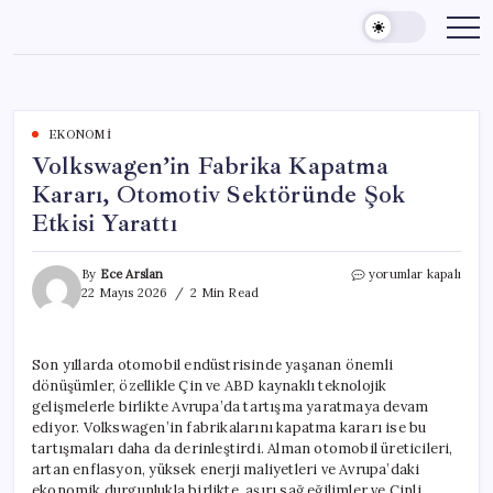
Skip
to
content
EKONOMI
Volkswagen’in Fabrika Kapatma
Kararı, Otomotiv Sektöründe Şok
Etkisi Yarattı
Volkswagen’in
By
Ece Arslan
yorumlar kapalı
Fabrika
22 Mayıs 2026
2 Min Read
Kapatma
Kararı,
Otomotiv
Son yıllarda otomobil endüstrisinde yaşanan önemli
Sektöründe
dönüşümler, özellikle Çin ve ABD kaynaklı teknolojik
Şok
Etkisi
gelişmelerle birlikte Avrupa’da tartışma yaratmaya devam
Yarattı
ediyor. Volkswagen’in fabrikalarını kapatma kararı ise bu
için
tartışmaları daha da derinleştirdi. Alman otomobil üreticileri,
artan enflasyon, yüksek enerji maliyetleri ve Avrupa’daki
ekonomik durgunlukla birlikte, aşırı sağ eğilimler ve Çinli