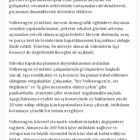
gelişmeler, otomotiv sektöründe tartışmaları alevlendirerek,
piyasanın dinamiklerini derinden etkiliyor.
Volkswagen yönetimi, mevcut demografik eğilimlere dayanan
yeniden yapılandırmanın, şirketin rekabet gücünü artırma
açısından yeterli olmayacağını belirtti. Mevcut durumda, araç
ve parça üretim tesislerinin kapatılmasının kaçınılmaz olduğu
ifade edildi. Yönetim, bu süreçte alınacak önlemlerin İşçi
Konseyi ile değerlendirileceğini de açıkladı.
Fabrika kapatma planının duyurulmasının ardından
Volkswagen yönetimi, çalışanlarıyla görüşmelere başladı.
Ancak, işçi sendikaları ve iş konseyi, bu planın kabul edilemez
olduğunu vurguladılar. Çalışanlar, “Biz Volkswagen’iz, siz
değilsiniz” ve “İş güvencesinden elinizi çekin” gibi
pankartlarla, yönetimi çifte standart uygulamakla suçladı.
Aşağı Saksonya eyaleti ise iş konseyinde oy haklarının yüzde
20’sine sahip olduğu için kapatmalara karşı çıkarak, istihdamı
korumaya yönelik bir tutum sergiliyor.
Volkswagen, küresel otomotiv endüstrisindeki değişimlere
rağmen, Almanya’da 300 bin kişiye istihdam sağlıyor ve
Avrupa’nın en büyük otomobil üreticisi olarak kabul ediliyor.
Şirket, Almanya’nın uluslararası ekonomik güç merkezi olma