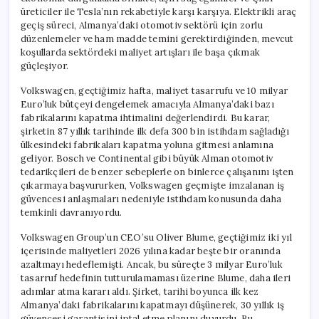
üreticiler ile Tesla’nın rekabetiyle karşı karşıya. Elektrikli araç
geçiş süreci, Almanya’daki otomotiv sektörü için zorlu
düzenlemeler ve ham madde temini gerektirdiğinden, mevcut
koşullarda sektördeki maliyet artışları ile başa çıkmak
güçleşiyor.
Volkswagen, geçtiğimiz hafta, maliyet tasarrufu ve 10 milyar
Euro’luk bütçeyi dengelemek amacıyla Almanya’daki bazı
fabrikalarını kapatma ihtimalini değerlendirdi. Bu karar,
şirketin 87 yıllık tarihinde ilk defa 300 bin istihdam sağladığı
ülkesindeki fabrikaları kapatma yoluna gitmesi anlamına
geliyor. Bosch ve Continental gibi büyük Alman otomotiv
tedarikçileri de benzer sebeplerle on binlerce çalışanını işten
çıkarmaya başvururken, Volkswagen geçmişte imzalanan iş
güvencesi anlaşmaları nedeniyle istihdam konusunda daha
temkinli davranıyordu.
Volkswagen Group’un CEO’su Oliver Blume, geçtiğimiz iki yıl
içerisinde maliyetleri 2026 yılına kadar beşte bir oranında
azaltmayı hedeflemişti. Ancak, bu süreçte 3 milyar Euro’luk
tasarruf hedefinin tutturulamaması üzerine Blume, daha ileri
adımlar atma kararı aldı. Şirket, tarihi boyunca ilk kez
Almanya’daki fabrikalarını kapatmayı düşünerek, 30 yıllık iş
güvencesi garantisini iptal etme planını duyurdu. Bu