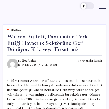
Skip
to
content
HABER
Warren Buffett, Pandemide Terk
Ettiği Havacılık Sektörüne Geri
Dönüyor: Kriz veya Fırsat mı?
Warren
By
Ece Arslan
yorumlar kapalı
Buffett,
16 Mayıs 2026
2 Min Read
Pandemide
Terk
Ettiği
Ünlü yatırımcı Warren Buffett, Covid-19 pandemisi sırasında
Havacılık
havacılık sektöründeki tüm yatırımlarını sıfırlayarak dikkatleri
Sektörüne
Geri
üzerine çekmişti. Ancak Berkshire Hathaway, yıllar sonra, jet
Dönüyor:
yakıtı krizinin yaşandığı bir dönemde bu sektöre geri dönme
Kriz
kararı aldı. CNBC’nin haberine göre, şirket, Delta Air Lines’ta
veya
milyar dolarlık yeni bir pozisyon açtı ve teknoloji ile enerji
Fırsat
alanındaki portföyünü de önemli ölçüde değiştirdi.