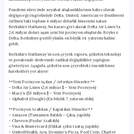
mı?
için
Pandemi sürecinde seyahat alışkanlıklarının kalıcı olarak
değişeceği öngörüsüyle Delta, United, American ve Southwest
Airlines’taki toplam 4 milyar dolarlık hissesini satan
Berkshire Hathaway, bu kararı geri alarak Delta Air Lines’ta
2,6 milyar doları aşan yeni bir pozisyon oluşturdu. Böylece
Delta, Berkshire portföyünün en büyük 14. yatırımı haline
geldi.
Berkshire Hathaway’in son çeyrek raporu, şirketin teknoloji
ve perakende devlerinde radikal değişiklikler yaptığını
gösteriyor. Aşağıda, şirketin son çeyrekteki önemli hisse
hareketleri yer alıyor:
**Yeni Pozisyon Açılan / Artırılan Hisseler:**
– Delta Air Lines (2,6 milyar $ – Yeni Pozisyon)
– Macy’s (55 milyon $ – Yeni Pozisyon)
– Alphabet (Google) (En büyük 7. yatırım oldu)
**Pozisyon Azaltılan / Kapatılan Hisseler:**
– Amazon (Tamamen Satıldı – Çıkış yapıldı)
– Chevron (Paylar Azaltıldı)
– Visa & Mastercard (Dikkat çekici satış yapıldı)
– UnitedHealth, Aon, Domino’s Pizza, Pool Corp, Charter