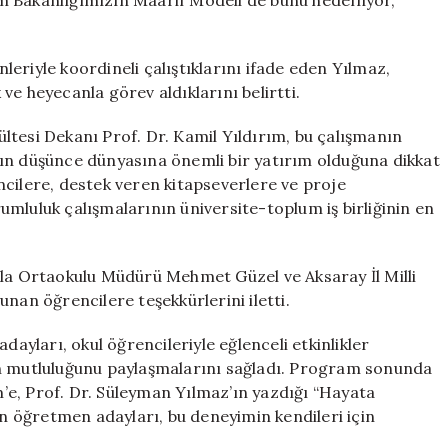
tim Bakanlığımızın Maarif Modeli de bunu hedefliyor,”
eriyle koordineli çalıştıklarını ifade eden Yılmaz,
ve heyecanla görev aldıklarını belirtti.
ltesi Dekanı Prof. Dr. Kamil Yıldırım, bu çalışmanın
ın düşünce dünyasına önemli bir yatırım olduğuna dikkat
ncilere, destek veren kitapseverlere ve proje
mluluk çalışmalarının üniversite-toplum iş birliğinin en
 Ortaokulu Müdürü Mehmet Güzel ve Aksaray İl Milli
nan öğrencilere teşekkürlerini iletti.
yları, okul öğrencileriyle eğlenceli etkinlikler
ın mutluluğunu paylaşmalarını sağladı. Program sonunda
e, Prof. Dr. Süleyman Yılmaz’ın yazdığı “Hayata
an öğretmen adayları, bu deneyimin kendileri için