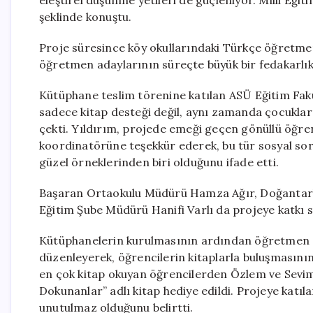
eleştirel düşünme yetileri de güçleniyor. Milli Eği
şeklinde konuştu.
Proje süresince köy okullarındaki Türkçe öğretmenl
öğretmen adaylarının süreçte büyük bir fedakarlık 
Kütüphane teslim törenine katılan ASÜ Eğitim Fakü
sadece kitap desteği değil, aynı zamanda çocuklar
çekti. Yıldırım, projede emeği geçen gönüllü öğre
koordinatörüne teşekkür ederek, bu tür sosyal soru
güzel örneklerinden biri olduğunu ifade etti.
Başaran Ortaokulu Müdürü Hamza Ağır, Doğantarla
Eğitim Şube Müdürü Hanifi Varlı da projeye katkı su
Kütüphanelerin kurulmasının ardından öğretmen ada
düzenleyerek, öğrencilerin kitaplarla buluşmasın
en çok kitap okuyan öğrencilerden Özlem ve Sevim’
Dokunanlar” adlı kitap hediye edildi. Projeye katıl
unutulmaz olduğunu belirtti.