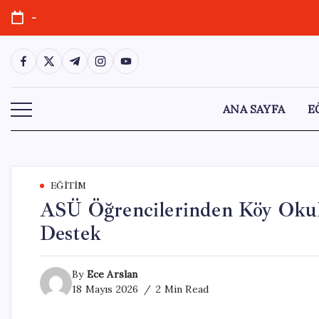
Skip
-
to
content
https://www.facebook.com/
https://twitter.com/
https://t.me/
https://www.instagram.com/
https://youtube.com/
ANA SAYFA
E
EĞITIM
ASÜ Öğrencilerinden Köy Okull
Destek
By
Ece Arslan
18 Mayıs 2026
2 Min Read