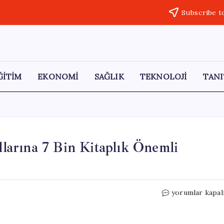
Subscribe t
ĞİTİM
EKONOMİ
SAĞLIK
TEKNOLOJİ
TANI
arına 7 Bin Kitaplık Önemli
ASÜ
yorumlar kapal
Öğrencilerinde
Köy
Okullarına