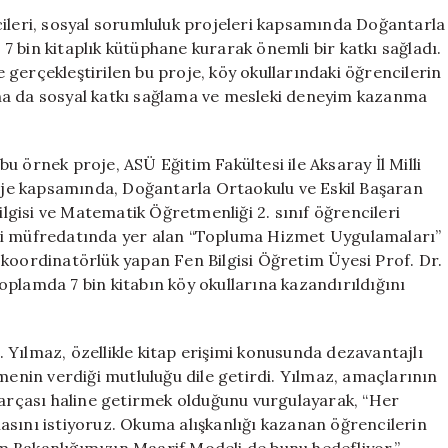
7
cileri, sosyal sorumluluk projeleri kapsamında Doğantarla
Bin
 bin kitaplık kütüphane kurarak önemli bir katkı sağladı.
Kitaplık
le gerçekleştirilen bu proje, köy okullarındaki öğrencilerin
Önemli
na da sosyal katkı sağlama ve mesleki deneyim kazanma
Destek
için
 örnek proje, ASÜ Eğitim Fakültesi ile Aksaray İl Milli
roje kapsamında, Doğantarla Ortaokulu ve Eskil Başaran
gisi ve Matematik Öğretmenliği 2. sınıf öğrencileri
esi müfredatında yer alan “Topluma Hizmet Uygulamaları”
 koordinatörlük yapan Fen Bilgisi Öğretim Üyesi Prof. Dr.
plamda 7 bin kitabın köy okullarına kazandırıldığını
Yılmaz, özellikle kitap erişimi konusunda dezavantajlı
menin verdiği mutluluğu dile getirdi. Yılmaz, amaçlarının
parçası haline getirmek olduğunu vurgulayarak, “Her
asını istiyoruz. Okuma alışkanlığı kazanan öğrencilerin