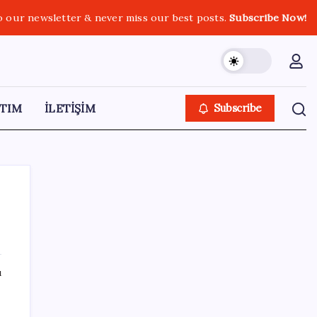
o our newsletter & never miss our best posts.
Subscribe Now!
TIM
İLETİŞİM
Subscribe
SON YAZILAR
ı
n
Xbox Game Pass Ağustos 2026 Oyun Listesi