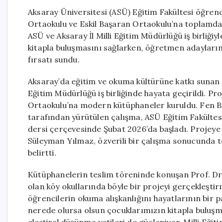
Aksaray Üniversitesi (ASÜ) Eğitim Fakültesi öğren
Ortaokulu ve Eskil Başaran Ortaokulu’na toplamda 7
ASÜ ve Aksaray İl Milli Eğitim Müdürlüğü iş birliğiy
kitapla buluşmasını sağlarken, öğretmen adayları
fırsatı sundu.
Aksaray’da eğitim ve okuma kültürüne katkı sunan bu
Eğitim Müdürlüğü iş birliğinde hayata geçirildi. P
Ortaokulu’na modern kütüphaneler kuruldu. Fen Bil
tarafından yürütülen çalışma, ASÜ Eğitim Fakült
dersi çerçevesinde Şubat 2026’da başladı. Projeye
Süleyman Yılmaz, özverili bir çalışma sonucunda to
belirtti.
Kütüphanelerin teslim töreninde konuşan Prof. Dr. 
olan köy okullarında böyle bir projeyi gerçekleştir
öğrencilerin okuma alışkanlığını hayatlarının bir 
nerede olursa olsun çocuklarımızın kitapla buluşm