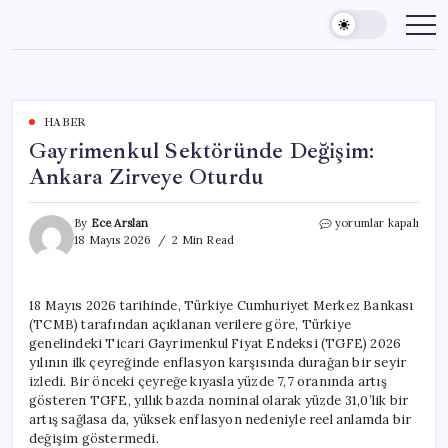
Skip
to
content
HABER
Gayrimenkul Sektöründe Değişim:
Ankara Zirveye Oturdu
Gayrimenkul
By
Ece Arslan
yorumlar kapalı
Sektöründe
18 Mayıs 2026
2 Min Read
Değişim:
Ankara
Zirveye
18 Mayıs 2026 tarihinde, Türkiye Cumhuriyet Merkez Bankası
Oturdu
(TCMB) tarafından açıklanan verilere göre, Türkiye
için
genelindeki Ticari Gayrimenkul Fiyat Endeksi (TGFE) 2026
yılının ilk çeyreğinde enflasyon karşısında durağan bir seyir
izledi. Bir önceki çeyreğe kıyasla yüzde 7,7 oranında artış
gösteren TGFE, yıllık bazda nominal olarak yüzde 31,0’lik bir
artış sağlasa da, yüksek enflasyon nedeniyle reel anlamda bir
değişim göstermedi.