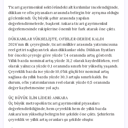
Ticari gayrimenkul sektöründeki alt kırılımlar incelendiğinde,
dükkan ve ofis piyasaları arasında belirgin bir ayrışma olduğu
gözlemlendi. Üç büyük şehir arasında yapılan
değerlendirmelerde, başkent Ankara ticari gayrimenkul
değerlemesinde rakiplerine önemli bir fark atarak öne çıktı.
DÜKKANLAR YÜKSELİŞTE, OFİSLER GERİDE KALDI
2026’nın ilk çeyreğinde, ticari mülkler arasında yatırımcısına
reel getiri sağlayan tek alan dükkanlar oldu. Dükkan fiyatları
bir önceki çeyreğe göre yüzde 7,4 oranında artış gösterdi.
Yıllık bazda nominal artış yüzde 31,2 olarak kaydedilirken, reel
olarak yalnızca yüzde 0,1 oranında sınırlı bir yükseliş yaşandı.
Çeyreklik bazda ise yüzde 10,0’lık güçlü bir nominal artış
sağlasa da yıllık bazda yüzde 30,3 artışla sınırlı kaldı. Bu
durum, ofis yatırımlarının reel olarak yüzde 0,5 oranında
değer kaybetmesine yol açtı.
ÜÇ BÜYÜK İLİN LİDERİ: ANKARA
Üç büyük metropolün ticari gayrimenkul piyasaları
değerlendirildiğinde, hem çeyreklik hem de yıllık bazda
Ankara’nın yükselişi belirgin bir şekilde öne çıktı. Şehirlerin
çeyreklik ve yıllık artış oranları şu şekilde oluştu: