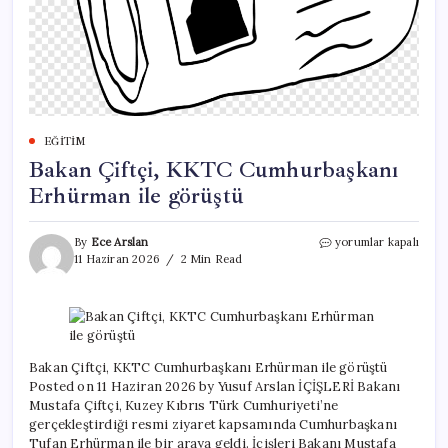
EĞITIM
Bakan Çiftçi, KKTC Cumhurbaşkanı
Erhürman ile görüştü
Bakan
By
Ece Arslan
yorumlar kapalı
Çiftçi,
11 Haziran 2026
2 Min Read
KKTC
Cumhurbaşkanı
Erhürman
ile
görüştü
için
Bakan Çiftçi, KKTC Cumhurbaşkanı Erhürman ile görüştü
Posted on 11 Haziran 2026 by Yusuf Arslan İÇİŞLERİ Bakanı
Mustafa Çiftçi, Kuzey Kıbrıs Türk Cumhuriyeti’ne
gerçekleştirdiği resmi ziyaret kapsamında Cumhurbaşkanı
Tufan Erhürman ile bir araya geldi. İçişleri Bakanı Mustafa