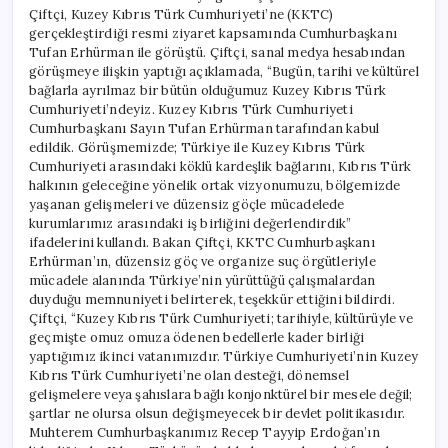
Çiftçi, Kuzey Kıbrıs Türk Cumhuriyeti’ne (KKTC)
gerçekleştirdiği resmi ziyaret kapsamında Cumhurbaşkanı
Tufan Erhürman ile görüştü. Çiftçi, sanal medya hesabından
görüşmeye ilişkin yaptığı açıklamada, “Bugün, tarihi ve kültürel
bağlarla ayrılmaz bir bütün olduğumuz Kuzey Kıbrıs Türk
Cumhuriyeti’ndeyiz. Kuzey Kıbrıs Türk Cumhuriyeti
Cumhurbaşkanı Sayın Tufan Erhürman tarafından kabul
edildik. Görüşmemizde; Türkiye ile Kuzey Kıbrıs Türk
Cumhuriyeti arasındaki köklü kardeşlik bağlarını, Kıbrıs Türk
halkının geleceğine yönelik ortak vizyonumuzu, bölgemizde
yaşanan gelişmeleri ve düzensiz göçle mücadelede
kurumlarımız arasındaki iş birliğini değerlendirdik”
ifadelerini kullandı. Bakan Çiftçi, KKTC Cumhurbaşkanı
Erhürman’ın, düzensiz göç ve organize suç örgütleriyle
mücadele alanında Türkiye’nin yürüttüğü çalışmalardan
duyduğu memnuniyeti belirterek, teşekkür ettiğini bildirdi.
Çiftçi, “Kuzey Kıbrıs Türk Cumhuriyeti; tarihiyle, kültürüyle ve
geçmişte omuz omuza ödenen bedellerle kader birliği
yaptığımız ikinci vatanımızdır. Türkiye Cumhuriyeti’nin Kuzey
Kıbrıs Türk Cumhuriyeti’ne olan desteği, dönemsel
gelişmelere veya şahıslara bağlı konjonktürel bir mesele değil;
şartlar ne olursa olsun değişmeyecek bir devlet politikasıdır.
Muhterem Cumhurbaşkanımız Recep Tayyip Erdoğan’ın