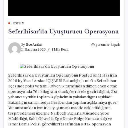
EĞITIM
Seferihisar’da Uyuşturucu Operasyonu
Seferihisar’da
By
Ece Arslan
yorumlar kapalı
Uyuşturucu
11 Haziran 2026
1 Min Read
Operasyonu
için
Seferihisar’da Uyuşturucu Operasyonu Posted on 11 Haziran
2026 by Yusuf Arslan İÇİŞLERİ Bakanlığı, İzmir’in Seferihisar
ilçesinde polis ve Sahil Güvenlik tarafından düzenlenen ortak
operasyonda 764 kilogram skunk/esrar ele geçirildiğini, 2’si
yabancı uyruklu toplam 3 şüphelinin yakalandığını açıkladı.
Bakanlığın sanal medya hesabından yapılan açıklamaya göre;
Yunanistan’dan İzmir’e uyuşturucu madde nakledildiğinin
tespit edilmesi üzerine Narkotik Suçlarla Mücadele Şube
Müdürlüğü, Sahil Güvenlik Ege Deniz Bölge Komutanlığı ve
İzmir Deniz Polisi görevlileri tarafından ortak operasyon