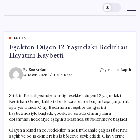
Skip
to
content
EĞITIM
Eşekten Düşen 12 Yaşındaki Bedirhan
Hayatını Kaybetti
Eşekten
By
Ece Arslan
yorumlar kapalı
Düşen
14 Mayıs 2026
1 Min Read
12
Yaşındaki
Bedirhan
Siirt’in Eruh ilçesinde, bindiği eşekten düşen 12 yaşındaki
Hayatını
Bedirhan Güneş, talihsiz bir kaza sonucu başını taşa çarparak
Kaybetti
için
ağır yaralandı. Olay, Bedirhan’ın eşekte dengesini
kaybetmesiyle başladı; çocuk, bu sırada elinin yulara
dolanması nedeniyle eşeğin arkasında sürüklenmeye başladı.
Olayın ardından çevredekilerin acil müdahale çağrısı üzerine
sağlık ve polis ekipleri hızla bölgeye sevk edildi. Olay yerine