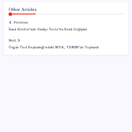
Other Articles
Previous
İzmit Körfezi’nde Endişe Verici Su Renk Değişimi
Next
Özgür Özel Başkanlığı’ndaki MYK, TBMM’de Toplandı
SON YAZILAR
Xbox Game Pass Ağustos 2026 Oyun Listesi