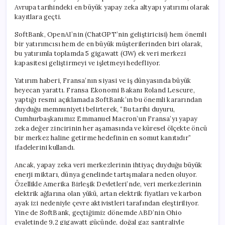
Avrupa tarihindeki en büyük yapay zeka altyapı yatırımı olarak
kayıtlara geçti.
SoftBank, OpenAI’nin (ChatGPT’nin geliştiricisi) hem önemli
bir yatırımcısı hem de en büyük müşterilerinden biri olarak,
bu yatırımla toplamda 5 gigawatt (GW) ek veri merkezi
kapasitesi geliştirmeyi ve işletmeyi hedefliyor.
Yatırım haberi, Fransa’nın siyasi ve iş dünyasında büyük
heyecan yarattı. Fransa Ekonomi Bakanı Roland Lescure,
yaptığı resmi açıklamada SoftBank’ın bu önemli kararından
duyduğu memnuniyeti belirterek, “Bu tarihi duyuru,
Cumhurbaşkanımız Emmanuel Macron’un Fransa’yı yapay
zeka değer zincirinin her aşamasında ve küresel ölçekte öncü
bir merkez haline getirme hedefinin en somut kanıtıdır”
ifadelerini kullandı.
Ancak, yapay zeka veri merkezlerinin ihtiyaç duyduğu büyük
enerji miktarı, dünya genelinde tartışmalara neden oluyor.
Özellikle Amerika Birleşik Devletleri’nde, veri merkezlerinin
elektrik ağlarına olan yükü, artan elektrik fiyatları ve karbon
ayak izi nedeniyle çevre aktivistleri tarafından eleştiriliyor.
Yine de SoftBank, geçtiğimiz dönemde ABD’nin Ohio
eyaletinde 9,2 gigawatt gücünde, doğal gaz santraliyle