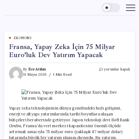
Skip
to
content
EKONOMI
Fransa, Yapay Zeka İçin 75 Milyar
Euro’luk Dev Yatırım Yapacak
Fransa,
By
Ece Arslan
yorumlar kapalı
Yapay
31 Mayıs 2026
1 Min Read
Zeka
İçin
75
Milyar
Euro’luk
Dev
Yapay zeka teknolojisinin dünya genelindeki hızlı gelişimi,
Yatırım
enerji ve altyapı yatırımlarında tarihi boyutlara ulaşan
Yapacak
bütçeleri beraberinde getiriyor. Japon teknoloji devi SoftBank
için
Grubu, Fransa’da veri merkezi kapasitesini önemli ölçüde
artırmak amacıyla 75 milyar euro (yaklaşık 87 milyar dolar)
tutarında büyük bir yatırım planını duyurdu. Bu yatırım,