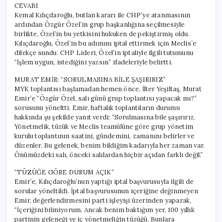
CEVABI
Kemal Kılıçdaroğlu, butlan kararı ile CHP’ye atanmasının
ardından Özgür Özel’in grup başkanlığına seçilmesiyle
birlikte, Özel’in bu yetkisini hukuken de pekiştirmiş oldu.
Kılıçdaroğlu, Özel’in bu adımını iptal ettirmek için Meclis’e
dilekçe sundu. CHP Lideri, Özel’in iptaliyle ilgili tutumunu
“İşlem uygun, istediğini yazsın” ifadeleriyle belirtti.
MURAT EMİR: “SORULMASINA BİLE ŞAŞIRIRIZ”
MYK toplantısı başlamadan hemen önce, İlter Yeşiltaş, Murat
Emir’e “Özgür Özel, salı günü grup toplantısı yapacak mı?”
sorusunu yöneltti. Emir, haftalık toplantıların durumu
hakkında şu şekilde yanıt verdi: “Sorulmasına bile şaşırırız.
Yönetmelik, tüzük ve Meclis teamülüne göre grup yönetim
kurulu toplantının saatini, gündemini, zamanını belirler ve
düzenler. Bu gelenek, benim bildiğim kadarıyla her zaman var.
Önümüzdeki salı, önceki salılardan hiçbir açıdan farklı değil.”
“TÜZÜĞE GÖRE DURUM AÇIK”
Emir’e, Kılıçdaroğlu’nun yaptığı iptal başvurusuyla ilgili de
sorular yöneltildi. İptal başvurusunun içeriğine değinmeyen
Emir, değerlendirmesini parti işleyişi üzerinden yaparak,
“İçeriğini bilmiyorum. Ancak benim baktığım yer, 100 yıllık
partinin geleneği ve iç yönetmeliğin tüzüğü. Bunlara