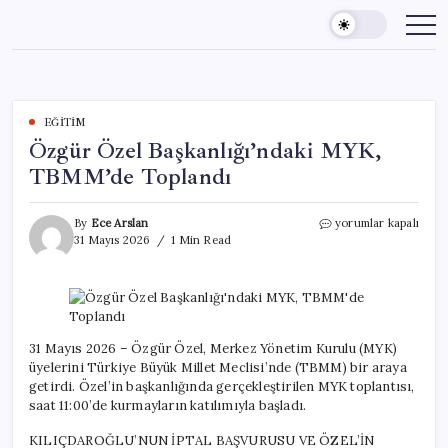
Skip
to
content
EĞITIM
Özgür Özel Başkanlığı’ndaki MYK,
TBMM’de Toplandı
Özgür
By
Ece Arslan
yorumlar kapalı
Özel
31 Mayıs 2026
1 Min Read
Başkanlığı’ndaki
MYK,
TBMM’de
Toplandı
için
31 Mayıs 2026 – Özgür Özel, Merkez Yönetim Kurulu (MYK)
üyelerini Türkiye Büyük Millet Meclisi’nde (TBMM) bir araya
getirdi. Özel’in başkanlığında gerçekleştirilen MYK toplantısı,
saat 11:00’de kurmayların katılımıyla başladı.
KILIÇDAROĞLU’NUN İPTAL BAŞVURUSU VE ÖZEL’İN