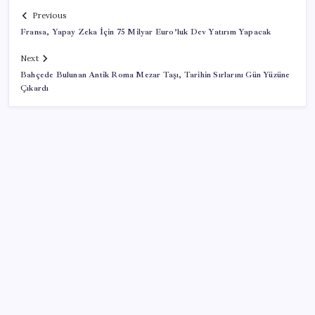
Previous
Fransa, Yapay Zeka İçin 75 Milyar Euro’luk Dev Yatırım Yapacak
Next
Bahçede Bulunan Antik Roma Mezar Taşı, Tarihin Sırlarını Gün Yüzüne
Çıkardı
SON YAZILAR
Airbnb, ürün geliştirme süreçlerinde yapay zekayı
kullanıyor
ABD’de tüketici kredileri beklentileri aştı