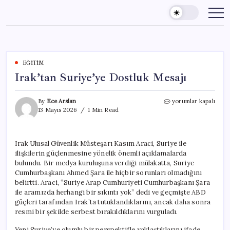
Skip
to
content
EĞITIM
Irak’tan Suriye’ye Dostluk Mesajı
Irak’tan
By
Ece Arslan
yorumlar kapalı
Suriye’ye
13 Mayıs 2026
1 Min Read
Dostluk
Mesajı
için
Irak Ulusal Güvenlik Müsteşarı Kasım Araci, Suriye ile
ilişkilerin güçlenmesine yönelik önemli açıklamalarda
bulundu. Bir medya kuruluşuna verdiği mülakatta, Suriye
Cumhurbaşkanı Ahmed Şara ile hiçbir sorunları olmadığını
belirtti. Araci, “Suriye Arap Cumhuriyeti Cumhurbaşkanı Şara
ile aramızda herhangi bir sıkıntı yok” dedi ve geçmişte ABD
güçleri tarafından Irak’ta tutuklandıklarını, ancak daha sonra
resmi bir şekilde serbest bırakıldıklarını vurguladı.
Yeni Suriye’ye olumlu bir perspektifle yaklaştıklarını ifade