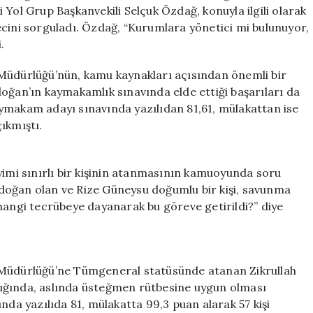
Yarattı
 Yol Grup Başkanvekili Selçuk Özdağ, konuyla ilgili olarak
için
ni sorguladı. Özdağ, “Kurumlara yönetici mi bulunuyor,
.
 Müdürlüğü’nün, kamu kaynakları açısından önemli bir
oğan’ın kaymakamlık sınavında elde ettiği başarıları da
ymakam adayı sınavında yazılıdan 81,61, mülakattan ise
ıkmıştı.
yimi sınırlı bir kişinin atanmasının kamuoyunda soru
 Erdoğan olan ve Rize Güneysu doğumlu bir kişi, savunma
hangi tecrübeye dayanarak bu göreve getirildi?” diye
 Müdürlüğü’ne Tümgeneral statüsünde atanan Zikrullah
ığında, aslında üsteğmen rütbesine uygun olması
nda yazılıda 81, mülakatta 99,3 puan alarak 57 kişi