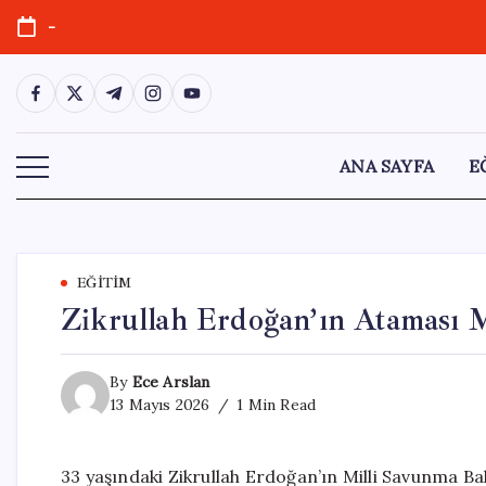
Skip
-
to
content
https://www.facebook.com/
https://twitter.com/
https://t.me/
https://www.instagram.com/
https://youtube.com/
ANA SAYFA
E
EĞITIM
Zikrullah Erdoğan’ın Ataması Me
By
Ece Arslan
13 Mayıs 2026
1 Min Read
33 yaşındaki Zikrullah Erdoğan’ın Milli Savunma B