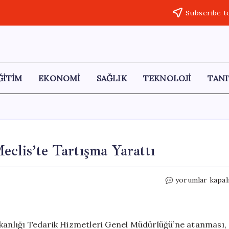
Subscribe t
ĞİTİM
EKONOMİ
SAĞLIK
TEKNOLOJİ
TANI
clis’te Tartışma Yarattı
Zikrullah
yorumlar kapal
Erdoğan’ın
Ataması
Meclis’te
Tartışma
akanlığı Tedarik Hizmetleri Genel Müdürlüğü’ne atanması,