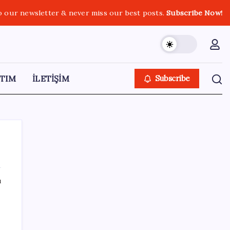
o our newsletter & never miss our best posts.
Subscribe Now!
TIM
İLETİŞİM
Subscribe
ı
SON YAZILAR
Airbnb, ürün geliştirme süreçlerinde yapay
zekayı kullanıyor