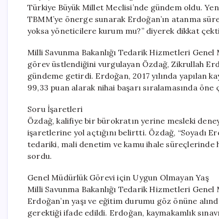
Türkiye Büyük Millet Meclisi’nde gündem oldu. Yeni
TBMM’ye önerge sunarak Erdoğan’ın atanma süreci
yoksa yöneticilere kurum mu?” diyerek dikkat çekti
Milli Savunma Bakanlığı Tedarik Hizmetleri Genel
görev üstlendiğini vurgulayan Özdağ, Zikrullah Erd
gündeme getirdi. Erdoğan, 2017 yılında yapılan ka
99,33 puan alarak nihai başarı sıralamasında öne ç
Soru İşaretleri
Özdağ, kalifiye bir bürokratın yerine mesleki dene
işaretlerine yol açtığını belirtti. Özdağ, “Soyadı
tedariki, mali denetim ve kamu ihale süreçlerinde 
sordu.
Genel Müdürlük Görevi için Uygun Olmayan Yaş
Milli Savunma Bakanlığı Tedarik Hizmetleri Genel
Erdoğan’ın yaşı ve eğitim durumu göz önüne alınd
gerektiği ifade edildi. Erdoğan, kaymakamlık sınavı