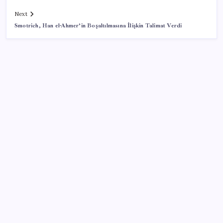
Next
Smotrich, Han el-Ahmer’in Boşaltılmasına İlişkin Talimat Verdi
SON YAZILAR
Meta’ya çocuk güvenliği davasında 567 milyon dolar
ceza
OpenAI’ın gizemli cihazı şekilleniyor: Hokey diski
kadar, fiyatı 400 dolar
Bu otomobil tek depo yakıtla 1980 kilometre gitti:
Rekoru sağlayan şey ilk akla gelen olmadı