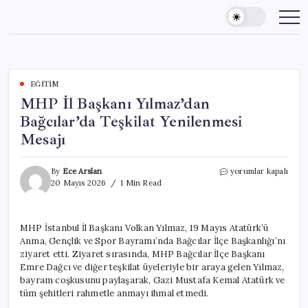
Skip
to
content
EĞITIM
MHP İl Başkanı Yılmaz’dan
Bağcılar’da Teşkilat Yenilenmesi
Mesajı
MHP
By
Ece Arslan
yorumlar kapalı
İl
20 Mayıs 2026
1 Min Read
Başkanı
Yılmaz’dan
Bağcılar’da
MHP İstanbul İl Başkanı Volkan Yılmaz, 19 Mayıs Atatürk’ü
Teşkilat
Anma, Gençlik ve Spor Bayramı’nda Bağcılar İlçe Başkanlığı’nı
Yenilenmesi
Mesajı
ziyaret etti. Ziyaret sırasında, MHP Bağcılar İlçe Başkanı
için
Emre Dağcı ve diğer teşkilat üyeleriyle bir araya gelen Yılmaz,
bayram coşkusunu paylaşarak, Gazi Mustafa Kemal Atatürk ve
tüm şehitleri rahmetle anmayı ihmal etmedi.