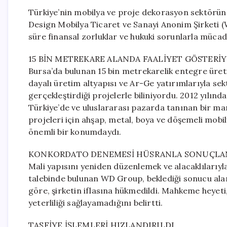
Türkiye’nin mobilya ve proje dekorasyon sektörün
Design Mobilya Ticaret ve Sanayi Anonim Şirketi (
süre finansal zorluklar ve hukuki sorunlarla mücad
15 BİN METREKARE ALANDA FAALİYET GÖSTERİ
Bursa’da bulunan 15 bin metrekarelik entegre üret
dayalı üretim altyapısı ve Ar-Ge yatırımlarıyla se
gerçekleştirdiği projelerle biliniyordu. 2012 yılında
Türkiye’de ve uluslararası pazarda tanınan bir mar
projeleri için ahşap, metal, boya ve döşemeli mobil
önemli bir konumdaydı.
KONKORDATO DENEMESİ HÜSRANLA SONUÇLA
Mali yapısını yeniden düzenlemek ve alacaklıları
talebinde bulunan WD Group, beklediği sonucu alam
göre, şirketin iflasına hükmedildi. Mahkeme heyeti, 
yeterliliği sağlayamadığını belirtti.
TASFİYE İŞLEMLERİ HIZLANDIRILDI