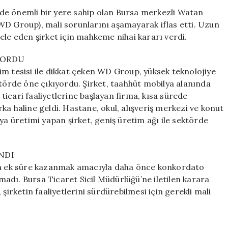
Design
de önemli bir yere sahip olan Bursa merkezli Watan
İflas
WD Group), mali sorunlarını aşamayarak iflas etti. Uzun
Etti:
ele eden şirket için mahkeme nihai kararı verdi.
Lüks
Projeler
YORDU
Sarsıldı
im tesisi ile dikkat çeken WD Group, yüksek teknolojiye
için
ktörde öne çıkıyordu. Şirket, taahhüt mobilya alanında
 ticari faaliyetlerine başlayan firma, kısa sürede
ka haline geldi. Hastane, okul, alışveriş merkezi ve konut
ya üretimi yapan şirket, geniş üretim ağı ile sektörde
NDI
yla ek süre kazanmak amacıyla daha önce konkordato
adı. Bursa Ticaret Sicil Müdürlüğü’ne iletilen karara
şirketin faaliyetlerini sürdürebilmesi için gerekli mali