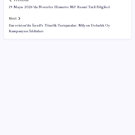
Previous
19 Mayıs 2026’da Noterler Hizmette Mi? Resmi Tatil Bilgileri
Next
Eurovision’da İsrail’e Yönelik Tartışmalar: Milyon Dolarlık Oy
Kampanyası İddiaları
SON YAZILAR
Xbox Game Pass Ağustos 2026 Oyun Listesi
Ocak-temmuzda 638 bin oto satıldı
Japonya ve Meksika enerji alanındaki işbirliğini