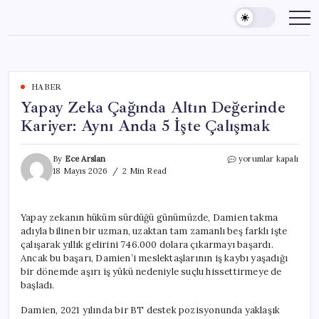
Skip
to
content
HABER
Yapay Zeka Çağında Altın Değerinde
Kariyer: Aynı Anda 5 İşte Çalışmak
Yapay
By
Ece Arslan
yorumlar kapalı
Zeka
18 Mayıs 2026
2 Min Read
Çağında
Altın
Değerinde
Yapay zekanın hüküm sürdüğü günümüzde, Damien takma
Kariyer:
adıyla bilinen bir uzman, uzaktan tam zamanlı beş farklı işte
Aynı
Anda
çalışarak yıllık gelirini 746.000 dolara çıkarmayı başardı.
5
Ancak bu başarı, Damien’i meslektaşlarının iş kaybı yaşadığı
İşte
bir dönemde aşırı iş yükü nedeniyle suçlu hissettirmeye de
Çalışmak
başladı.
için
Damien, 2021 yılında bir BT destek pozisyonunda yaklaşık