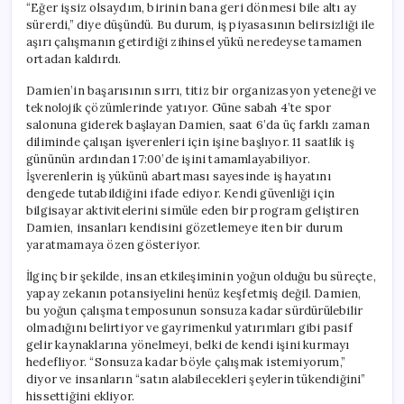
“Eğer işsiz olsaydım, birinin bana geri dönmesi bile altı ay
sürerdi,” diye düşündü. Bu durum, iş piyasasının belirsizliği ile
aşırı çalışmanın getirdiği zihinsel yükü neredeyse tamamen
ortadan kaldırdı.
Damien’in başarısının sırrı, titiz bir organizasyon yeteneği ve
teknolojik çözümlerinde yatıyor. Güne sabah 4’te spor
salonuna giderek başlayan Damien, saat 6’da üç farklı zaman
diliminde çalışan işverenleri için işine başlıyor. 11 saatlik iş
gününün ardından 17:00’de işini tamamlayabiliyor.
İşverenlerin iş yükünü abartması sayesinde iş hayatını
dengede tutabildiğini ifade ediyor. Kendi güvenliği için
bilgisayar aktivitelerini simüle eden bir program geliştiren
Damien, insanları kendisini gözetlemeye iten bir durum
yaratmamaya özen gösteriyor.
İlginç bir şekilde, insan etkileşiminin yoğun olduğu bu süreçte,
yapay zekanın potansiyelini henüz keşfetmiş değil. Damien,
bu yoğun çalışma temposunun sonsuza kadar sürdürülebilir
olmadığını belirtiyor ve gayrimenkul yatırımları gibi pasif
gelir kaynaklarına yönelmeyi, belki de kendi işini kurmayı
hedefliyor. “Sonsuza kadar böyle çalışmak istemiyorum,”
diyor ve insanların “satın alabilecekleri şeylerin tükendiğini”
hissettiğini ekliyor.