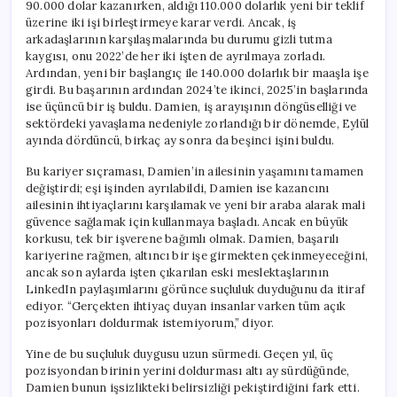
90.000 dolar kazanırken, aldığı 110.000 dolarlık yeni bir teklif
üzerine iki işi birleştirmeye karar verdi. Ancak, iş
arkadaşlarının karşılaşmalarında bu durumu gizli tutma
kaygısı, onu 2022’de her iki işten de ayrılmaya zorladı.
Ardından, yeni bir başlangıç ile 140.000 dolarlık bir maaşla işe
girdi. Bu başarının ardından 2024’te ikinci, 2025’in başlarında
ise üçüncü bir iş buldu. Damien, iş arayışının döngüselliği ve
sektördeki yavaşlama nedeniyle zorlandığı bir dönemde, Eylül
ayında dördüncü, birkaç ay sonra da beşinci işini buldu.
Bu kariyer sıçraması, Damien’in ailesinin yaşamını tamamen
değiştirdi; eşi işinden ayrılabildi, Damien ise kazancını
ailesinin ihtiyaçlarını karşılamak ve yeni bir araba alarak mali
güvence sağlamak için kullanmaya başladı. Ancak en büyük
korkusu, tek bir işverene bağımlı olmak. Damien, başarılı
kariyerine rağmen, altıncı bir işe girmekten çekinmeyeceğini,
ancak son aylarda işten çıkarılan eski meslektaşlarının
LinkedIn paylaşımlarını görünce suçluluk duyduğunu da itiraf
ediyor. “Gerçekten ihtiyaç duyan insanlar varken tüm açık
pozisyonları doldurmak istemiyorum,” diyor.
Yine de bu suçluluk duygusu uzun sürmedi. Geçen yıl, üç
pozisyondan birinin yerini doldurması altı ay sürdüğünde,
Damien bunun işsizlikteki belirsizliği pekiştirdiğini fark etti.